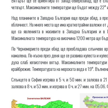
Вятърът ще се ориентира от запад-северозапад, ще е сл
четвърт. Максималните температури ще бъдат между 22° и 
Над планините в Западна България още преди обяд, а през
облачност. На много места ще има краткотрайни валежи от
ще са явленията в масивите в Западна България и в 
Максималната температура на височина 1200 метра ще бъде 
По Черноморието преди обяд ще преобладава слънчево вр
намалена. По-късно през деня ще се развива купеста и куп
духа слаб югоизточен вятър. Максималните температур
крайбрежие. Температурата на морската вода е 19°. Вълнен
Слънцето в София изгрява в 5 ч. и 50 мин. и залязва в 21
залязва в 8 ч. и 53 мин. и изгрява в 0 ч. и 27 мин. на 05.0