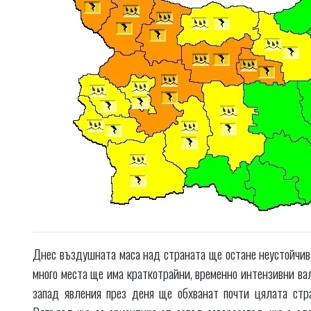
Днес въздушната маса над страната ще остане неустойчива
много места ще има краткотрайни, временно интензивни ва
запад явления през деня ще обхванат почти цялата стр