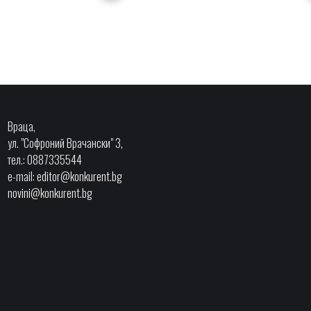
Враца,
ул. "Софроний Врачански" 3,
тел.: 0887335544
e-mail:
editor@konkurent.bg
novini@konkurent.bg