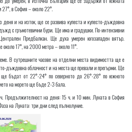
аб до умерен, в Източна България ще се задържи от южната
27°, в София – около 22°.
 деня и на изток, ще се развива купеста и купесто-дъждовна
 дъжд с гръмотевични бури. Ще има и градушки. По-интензивни
Централен Предбалкан. Ще духа умерен югозападен вятър.
около 17°, на 2000 метра – около 11°.
еме. В сутрешните часове на отделни места видимостта ще е
есто-дъждовна облачност и на места ще превали и прегърми. Ще
и ще бъдат от 22°-24° по северното до 26°-28° по южното
ието на морето ще бъде 2-3 бала.
 ч. Продължителност на деня: 15 ч. и 10 мин. Луната в София
6. Фаза на Луната: три дни след пълнолуние.