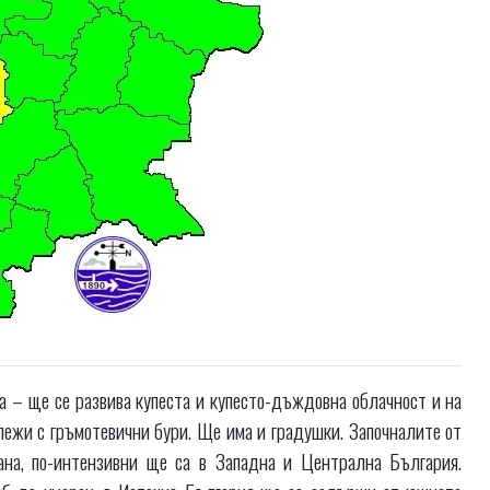
 – ще се развива купеста и купесто-дъждовна облачност и на
лежи с гръмотевични бури. Ще има и градушки. Започналите от
ана, по-интензивни ще са в Западна и Централна България.