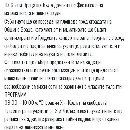
На 6 юни Враца ще бъде домакин на Фестивала на
математиката и новите науки.
Събитието ще се проведе на площада пред сградата на
Община Враца, като част от инициативите ще бъдат
организирани и в Градската концертна зала. Форумът е с вход
свободен и е предназначен за ученици, родители, учители и
всички любители на науката и , технологиите.
Фестивалът ще събере представители на водещи
образователни и научни организации, които ще представят
иновативни проекти, впечатляващи демонстрации и
разнообразни възможности за развитие на младите таланти.
ПРОГРАМА
09:00 – 10:00 ч. “Операция X – Кодът на свободата“.
Ескейп игра за ученици от 3 и 4 клас, в която участниците ще
решават загадки, ще разкриват тайни кодове и ще откриват
силата на логическото мислене.