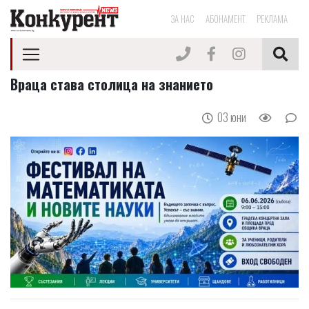
ЗА НАС
АБОНАМЕНТ
РЕКЛАМА
Враца става столица на знанието
03 юни