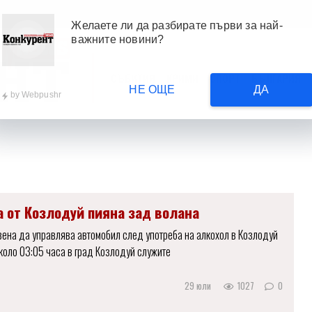
Желаете ли да разбирате първи за най-
важните новини?
СЪБИТИЯ
КРИМИ
СПОРТ
БЪЛГАРИЯ
НЕ ОЩЕ
ДА
by
Webpushr
а от Козлодуй пияна зад волана
ена да управлява автомобил след употреба на алкохол в Козлодуй
около 03:05 часа в град Козлодуй служите
29 юли
1027
0