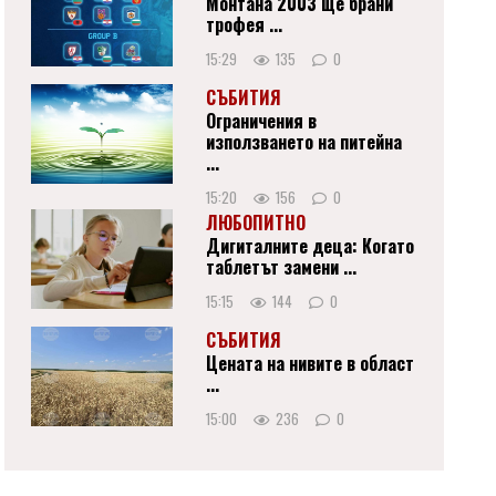
Монтана 2003 ще брани
трофея ...
15:29
135
0
СЪБИТИЯ
Ограничения в
използването на питейна
...
15:20
156
0
ЛЮБОПИТНО
Дигиталните деца: Когато
таблетът замени ...
15:15
144
0
СЪБИТИЯ
Цената на нивите в област
...
15:00
236
0