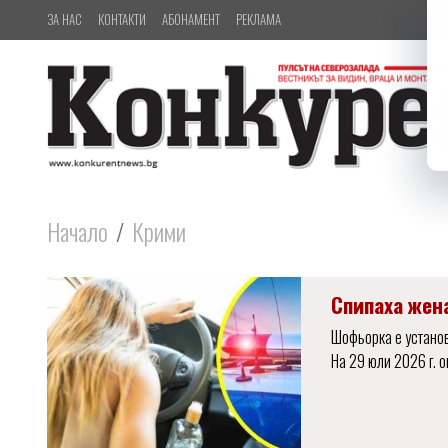
ЗА НАС
КОНТАКТИ
АБОНАМЕНТ
РЕКЛАМА
Начало
Крими
Спипаха жен
Шофьорка е установ
На 29 юли 2026 г. 