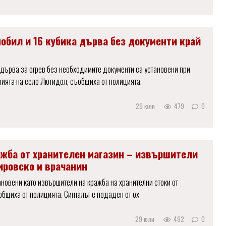
мобил и 16 кубика дърва без документи край
 дърва за огрев без необходимите документи са установени при
рията на село Лютидол, съобщиха от полицията.
29 юли
479
0
ажба от хранителен магазин – извършители
ировско и врачанин
новени като извършители на кражба на хранителни стоки от
ъобщиха от полицията. Сигналът е подаден от ох
29 юли
492
0