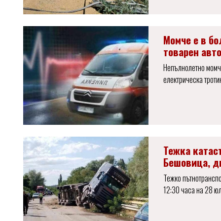
Момче е в б
товарен авт
Непълнолетно момч
електрическа троти
Тежка катас
Бешовица, д
Тежко пътнотранспо
12:30 часа на 28 ю