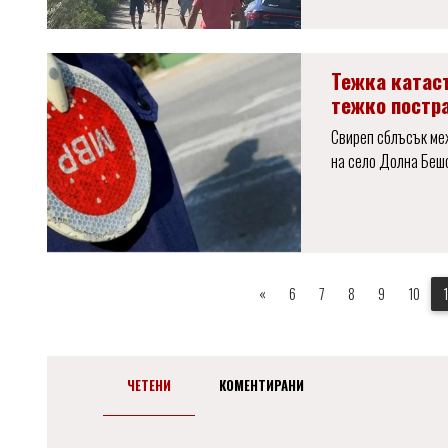
Тежка катас
тежко постр
Свиреп сблъсък ме
на село Долна Бешо
«
6
7
8
9
10
ЧЕТЕНИ
КОМЕНТИРАНИ