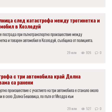
олница след катастрофа между тротинетка и
омобил в Козлодуй
е пострада при пътнотранспортно произшествие между
нетка и товарен автомобил в Козлодуй, съобщиха от полицията.
29 юли
926
0
трофа с три автомобила край Долна
вама са ранени
ртно произшествие с участието на три автомобила е станало около
ли в село Долна Бешовица, по пътя от Мездра към
29 юли
527
0