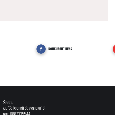
KONKURENT.NEWS
Враца,
ул. "Софроний Врачански" 3,
тел.: 0887335544