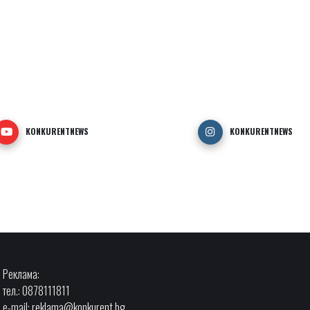
KONKURENTNEWS
KONKURENTNEWS
Реклама:
тел.: 0878111811
e-mail:
reklama@konkurent.bg