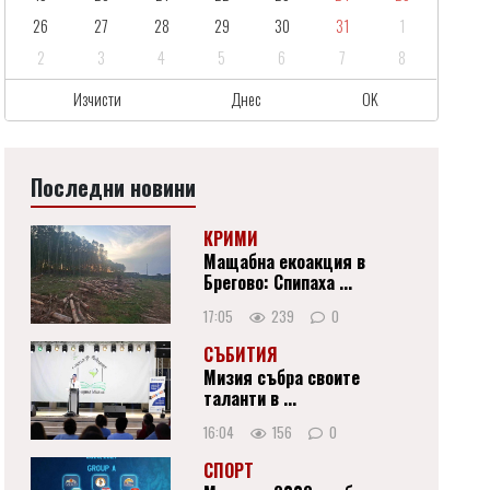
26
27
28
29
30
31
1
2
3
4
5
6
7
8
Изчисти
Днес
OK
Последни новини
КРИМИ
Мащабна екоакция в
Брегово: Спипаха ...
17:05
239
0
СЪБИТИЯ
Мизия събра своите
таланти в ...
16:04
156
0
СПОРТ