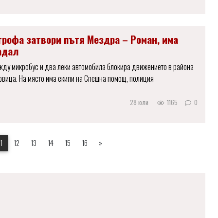
трофа затвори пътя Мездра – Роман, има
адал
жду микробус и два леки автомобила блокира движението в района
вица. На място има екипи на Спешна помощ, полиция
28 юли
1165
0
11
12
13
14
15
16
»