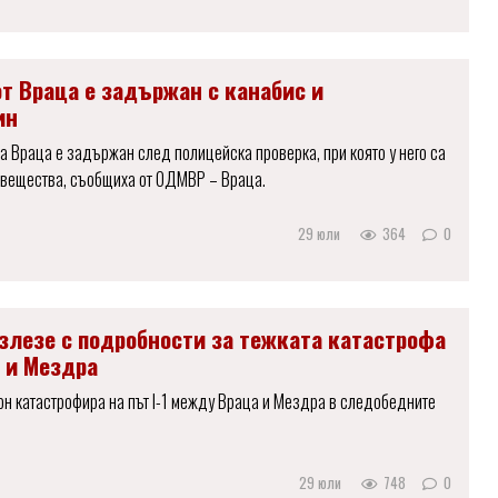
от Враца е задържан с канабис и
ин
а Враца е задържан след полицейска проверка, при която у него са
 вещества, съобщиха от ОДМВР – Враца.
29 юли
364
0
злезе с подробности за тежката катастрофа
 и Мездра
н катастрофира на път I-1 между Враца и Мездра в следобедните
29 юли
748
0