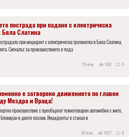
ете пострада при падане с електрическа
в Бяла Слатина
острадало при инцидент с електрическа тротинетка в Бяла Слатина,
ята. Сигналът за произшествието е пода
29 юли
502
0
ременно е затворено движението по главен
ду Мездра и Враца!
ортно произшествие с преобърнат тежкотоварен автомобил с жито,
 блокиран в двете посоки. Инцидентът е станал в
28 юли
1927
0