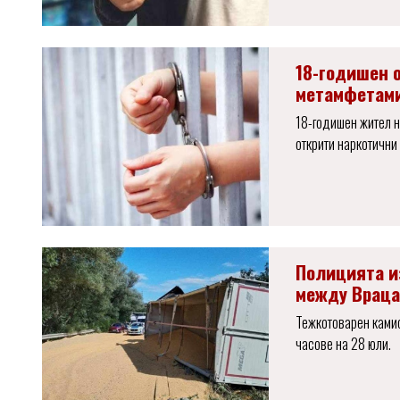
18-годишен 
метамфетам
18-годишен жител н
открити наркотични
Полицията и
между Враца
Тежкотоварен камио
часове на 28 юли.