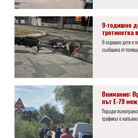
9-годишно д
тротинетка 
9-годишно дете е п
съобщиха от полици
Внимание: В
път Е-79 меж
Поради пътнотрансп
трафикът е напълно