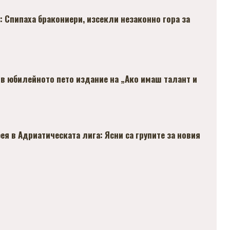
 Спипаха бракониери, изсекли незаконно гора за
 в юбилейното пето издание на „Ако имаш талант и
я в Адриатическата лига: Ясни са групите за новия