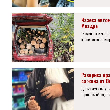
Иззеха авто
Мездра
16 кубически метра
проверка на терито
Разкриха кр
са жена от В
Двама души са уста
търговски обект, с