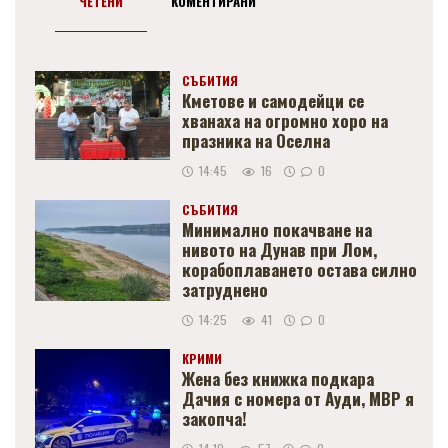
ЧЕТЕНИ
КОМЕНТИРАНИ
СЪБИТИЯ
Кметове и самодейци се
хванаха на огромно хоро на
празника на Оселна
14:45
16
0
СЪБИТИЯ
Минимално покачване на
нивото на Дунав при Лом,
корабоплаването остава силно
затруднено
14:25
41
0
КРИМИ
Жена без книжка подкара
Дачия с номера от Ауди, МВР я
закопча!