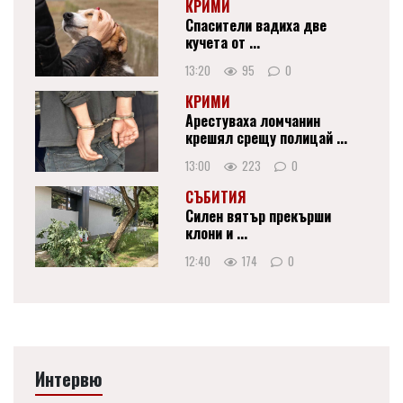
КРИМИ
Спасители вадиха две
кучета от ...
13:20
95
0
КРИМИ
Арестуваха ломчанин
крешял срещу полицай ...
13:00
223
0
СЪБИТИЯ
Силен вятър прекърши
клони и ...
12:40
174
0
Интервю