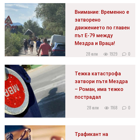
Внимание: Временно е
затворено
движението по главен
път Е-79 между
Мездра и Враца!
28 юли
1929
0
Тежка катастрофа
затвори пътя Мездра
– Роман, има тежко
пострадал
28 юли
1168
0
Трафикант на