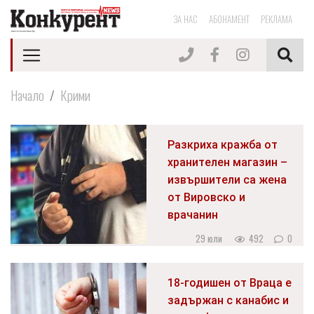
ЗА НАС
АБОНАМЕНТ
РЕКЛАМА
Начало
Крими
Разкриха кражба от
хранителен магазин –
извършители са жена
от Вировско и
врачанин
29 юли
492
0
18-годишен от Враца е
задържан с канабис и