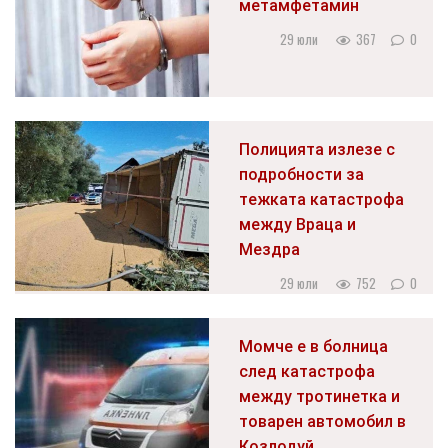
метамфетамин
29 юли
367
0
Полицията излезе с
подробности за
тежката катастрофа
между Враца и
Мездра
29 юли
752
0
Момче е в болница
след катастрофа
между тротинетка и
товарен автомобил в
Козлодуй