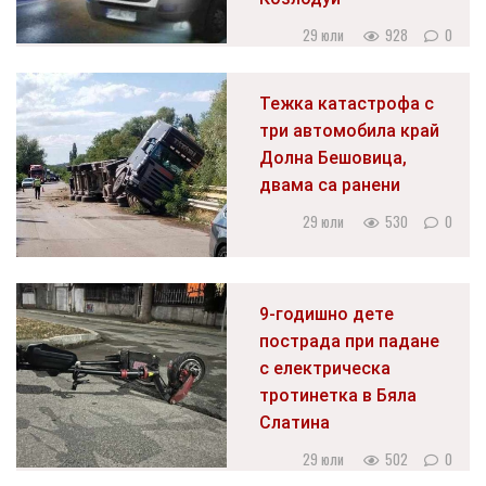
29 юли
928
0
Тежка катастрофа с
три автомобила край
Долна Бешовица,
двама са ранени
29 юли
530
0
9-годишно дете
пострада при падане
с електрическа
тротинетка в Бяла
Слатина
29 юли
502
0