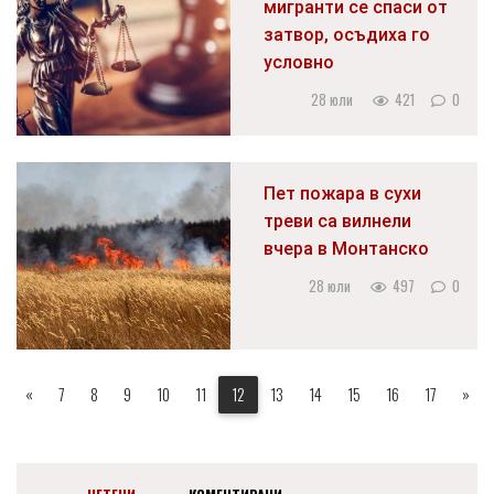
мигранти се спаси от
затвор, осъдиха го
условно
28 юли
421
0
Пет пожара в сухи
треви са вилнели
вчера в Монтанско
28 юли
497
0
«
7
8
9
10
11
12
13
14
15
16
17
»