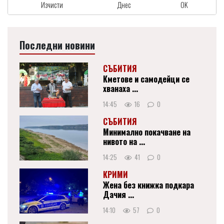
Изчисти
Днес
OK
Последни новини
СЪБИТИЯ
Кметове и самодейци се
хванаха ...
14:45
16
0
СЪБИТИЯ
Минимално покачване на
нивото на ...
14:25
41
0
КРИМИ
Жена без книжка подкара
Дачия ...
14:10
57
0