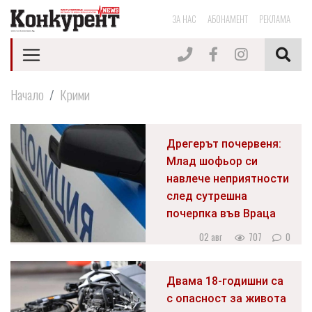
ЗА НАС
АБОНАМЕНТ
РЕКЛАМА
Начало
Крими
Дрегерът почервеня:
Млад шофьор си
навлече неприятности
след сутрешна
почерпка във Враца
02 авг
707
0
Двама 18-годишни са
с опасност за живота