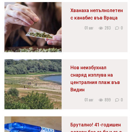
Хванаха непълнолетен
с канабис във Враца
01 авг
283
0
Нов неизбухнал
снаряд изплува на
централния плаж във
Видин
01 авг
899
0
Брутално! 41-годишен