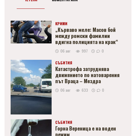
КРИМИ
„Кърваво меле: Масов бой
между ромски фамилии
вдигна полицията на крак“
06 авг
997
0
СЪБИТИЯ
Катастрофа затруднява
движението по натоварения
път Враца – Мездра
06 авг
633
0
СЪБИТИЯ
Горна Вереница е на воден
режим