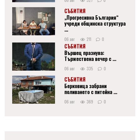
06 авг
327
0
СЪБИТИЯ
„Прогресивна България“
учреди общинска структура
...
06 авг
211
0
СЪБИТИЯ
Вършец празнува:
Тържествена вечер с ...
06 авг
335
0
СЪБИТИЯ
Берковица забрани
поливането с питейна ...
06 авг
369
0