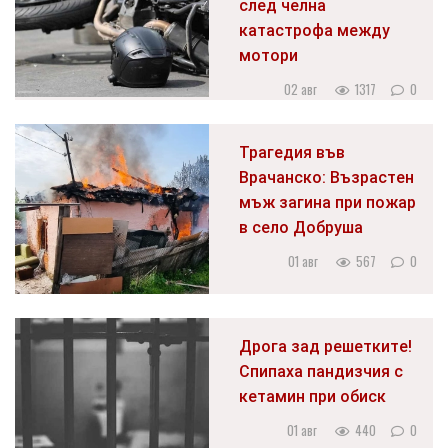
след челна
катастрофа между
мотори
02 авг
1317
0
Трагедия във
Врачанско: Възрастен
мъж загина при пожар
в село Добруша
01 авг
567
0
Дрога зад решетките!
Спипаха пандизчия с
кетамин при обиск
01 авг
440
0