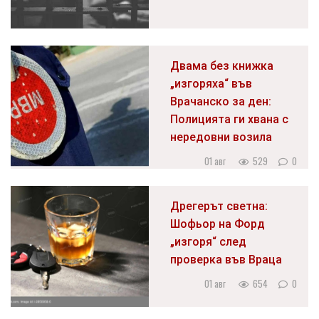
Двама без книжка
„изгоряха“ във
Врачанско за ден:
Полицията ги хвана с
нередовни возила
01 авг
529
0
Дрегерът светна:
Шофьор на Форд
„изгоря“ след
проверка във Враца
01 авг
654
0