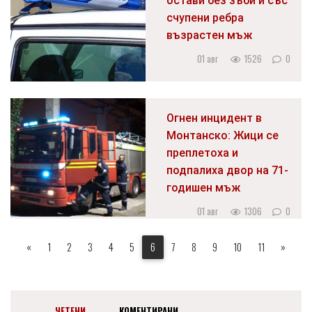
остави без зъби и със
счупени ребра
възрастен мъж
01 авг
1526
0
Огнен инцидент в
Монтанско: Жици се
преплетоха и
подпалиха двор на 71-
годишен мъж
01 авг
1306
0
«
1
2
3
4
5
6
7
8
9
10
11
»
ЧЕТЕНИ
КОМЕНТИРАНИ