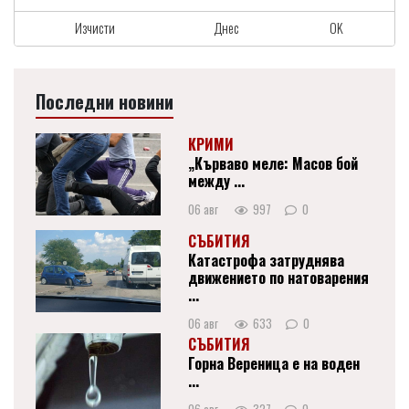
Изчисти
Днес
OK
Последни новини
КРИМИ
„Кърваво меле: Масов бой
между ...
06 авг
997
0
СЪБИТИЯ
Катастрофа затруднява
движението по натоварения
...
06 авг
633
0
СЪБИТИЯ
Горна Вереница е на воден
...