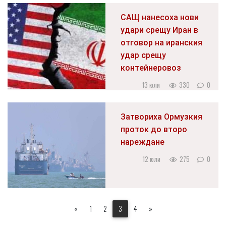
САЩ нанесоха нови
удари срещу Иран в
отговор на иранския
удар срещу
контейнеровоз
13 юли
330
0
Затвориха Ормузкия
проток до второ
нареждане
12 юли
275
0
«
1
2
3
4
»