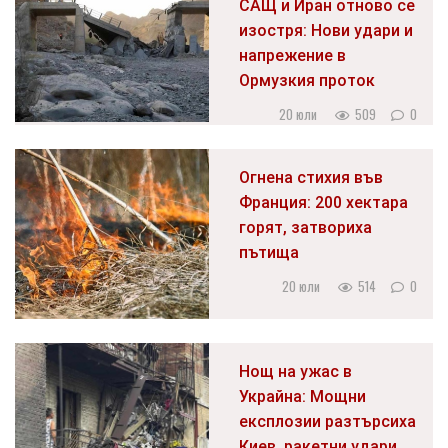
САЩ и Иран отново се
изостря: Нови удари и
напрежение в
Ормузкия проток
20 юли
509
0
Огнена стихия във
Франция: 200 хектара
горят, затвориха
пътища
20 юли
514
0
Нощ на ужас в
Украйна: Мощни
експлозии разтърсиха
Киев, ракетни удари