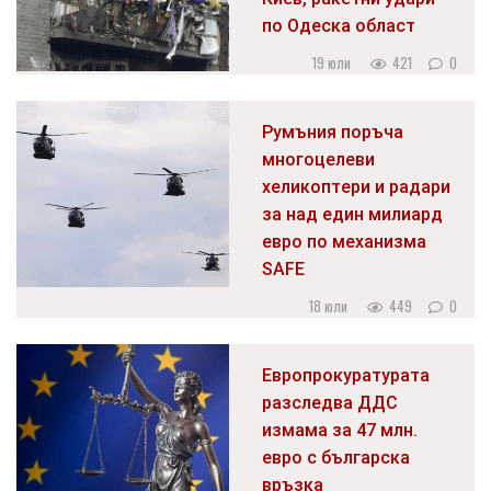
по Одеска област
19 юли
421
0
Румъния поръча
многоцелеви
хеликоптери и радари
за над един милиард
евро по механизма
SAFE
18 юли
449
0
Европрокуратурата
разследва ДДС
измама за 47 млн.
евро с българска
връзка