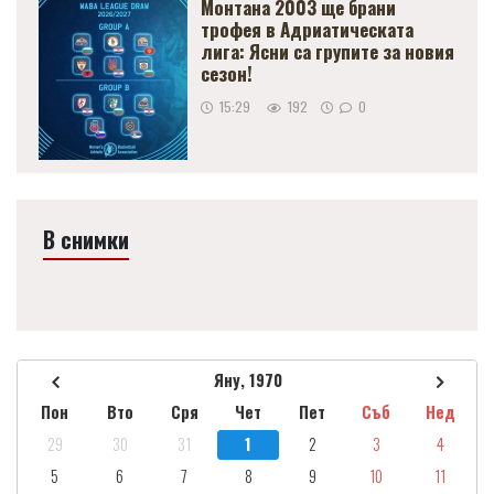
Монтана 2003 ще брани
трофея в Адриатическата
лига: Ясни са групите за новия
сезон!
15:29
192
0
В снимки
Яну, 1970
Пон
Вто
Сря
Чет
Пет
Съб
Нед
29
30
31
1
2
3
4
5
6
7
8
9
10
11