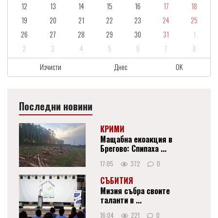
12
13
14
15
16
17
18
19
20
21
22
23
24
25
26
27
28
29
30
31
1
2
3
4
5
6
7
8
Изчисти
Днес
OK
Последни новини
КРИМИ
Мащабна екоакция в
Брегово: Спипаха ...
17:05
372
0
СЪБИТИЯ
Мизия събра своите
таланти в ...
16:04
221
0