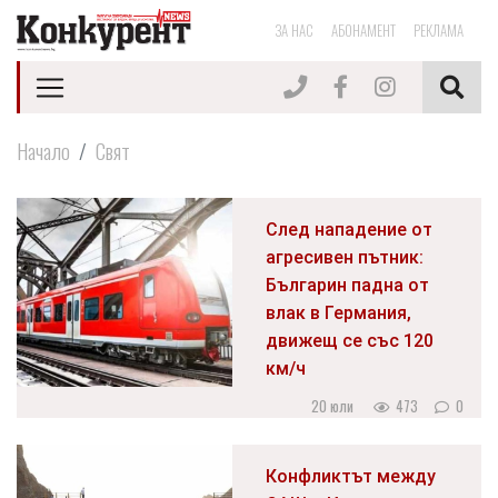
ЗА НАС
АБОНАМЕНТ
РЕКЛАМА
Начало
Свят
След нападение от
агресивен пътник:
Българин падна от
влак в Германия,
движещ се със 120
км/ч
20 юли
473
0
Конфликтът между