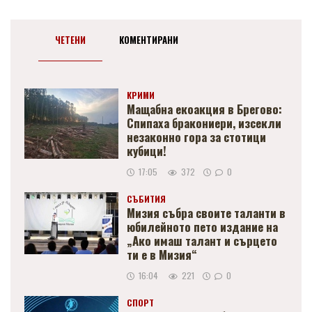
ЧЕТЕНИ
КОМЕНТИРАНИ
КРИМИ
Мащабна екоакция в Брегово:
Спипаха бракониери, изсекли
незаконно гора за стотици
кубици!
17:05
372
0
СЪБИТИЯ
Мизия събра своите таланти в
юбилейното пето издание на
„Ако имаш талант и сърцето
ти е в Мизия“
16:04
221
0
СПОРТ