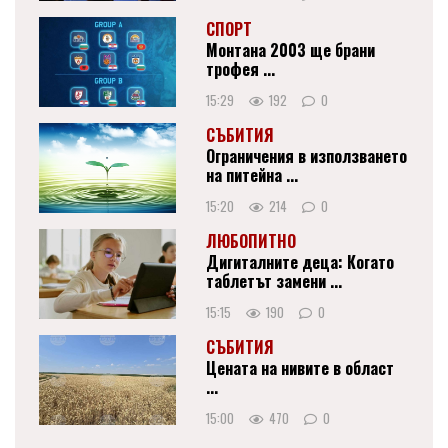
СПОРТ
Монтана 2003 ще брани
трофея ...
15:29
192
0
СЪБИТИЯ
Ограничения в използването
на питейна ...
15:20
214
0
ЛЮБОПИТНО
Дигиталните деца: Когато
таблетът замени ...
15:15
190
0
СЪБИТИЯ
Цената на нивите в област
...
15:00
470
0