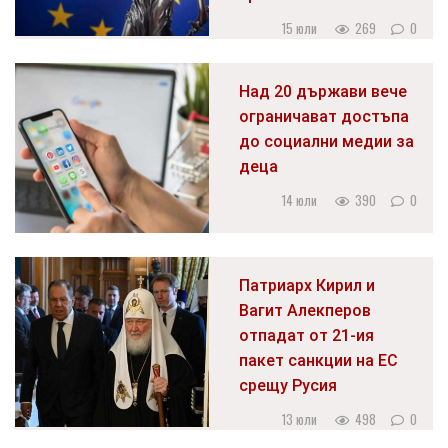
15 юли
269
0
Над 20 държави вече
ограничават достъпа
до социални медии за
деца
14 юли
390
0
Патриарх Кирил и
Вагит Алекперов
отпадат от 21-ия
пакет санкции на ЕС
срещу Русия
13 юли
498
0