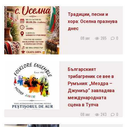
Традиции, песни и
хора: Оселна празнува
днес
08 авг
265
0
Българският
трибагреник се вее в
Румъния: „Мездра –
Джуниър“ завладява
международната
сцена в Тулча
08 авг
243
0