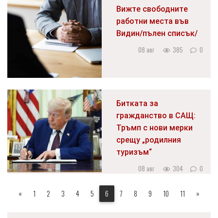
Вижте свободните
работни места във
Видин/пълен списък/
08 авг
385
0
Битката за
гражданство в САЩ:
Тръмп с нови мерки
срещу „родилния
туризъм“
08 авг
304
0
«
1
2
3
4
5
6
7
8
9
10
11
»