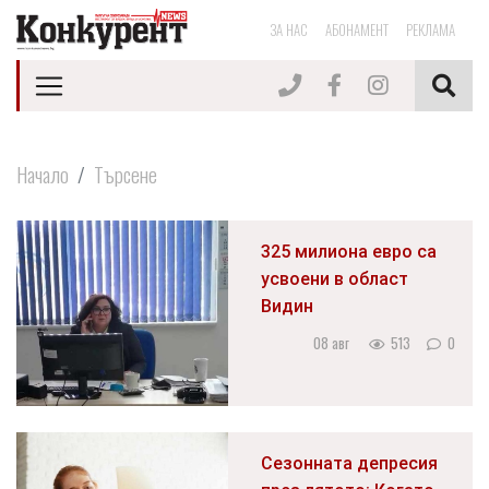
ЗА НАС
АБОНАМЕНТ
РЕКЛАМА
Начало
Търсене
325 милиона евро са
усвоени в област
Видин
08 авг
513
0
Сезонната депресия