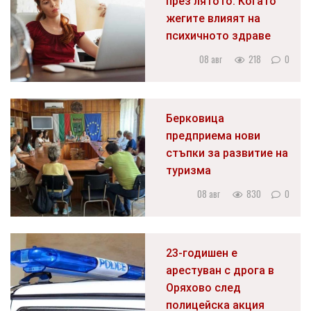
през лятото: Когато
жегите влияят на
психичното здраве
08 авг
218
0
Берковица
предприема нови
стъпки за развитие на
туризма
08 авг
830
0
23-годишен е
арестуван с дрога в
Оряхово след
полицейска акция