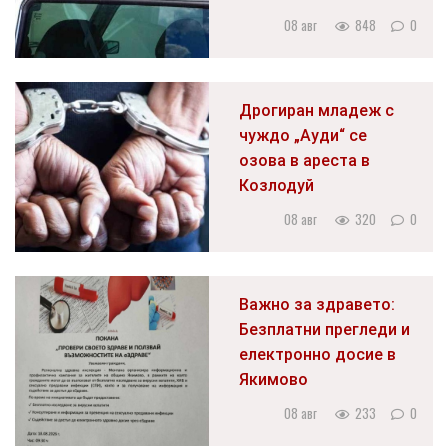
08 авг
848
0
Дрогиран младеж с
чуждо „Ауди“ се
озова в ареста в
Козлодуй
08 авг
320
0
Важно за здравето:
Безплатни прегледи и
електронно досие в
Якимово
08 авг
233
0