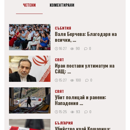
ЧЕТЕНИ
КОМЕНТИРАНИ
СЪБИТИЯ
Валя Берчева: Благодаря на
всички, ...
16:27
90
0
СВЯТ
Иран постави ултиматум на
САЩ: ...
15:27
100
0
СВЯТ
Убит полицай и ранени:
Нападения ...
15:25
93
0
БЪЛГАРИЯ
Убийство край Кошарица: