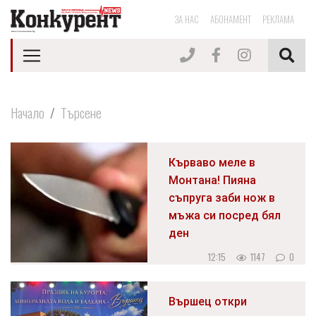
ЗА НАС
АБОНАМЕНТ
РЕКЛАМА
Начало
Търсене
Кърваво меле в
Монтана! Пияна
съпруга заби нож в
мъжа си посред бял
ден
12:15
1147
0
Вършец откри