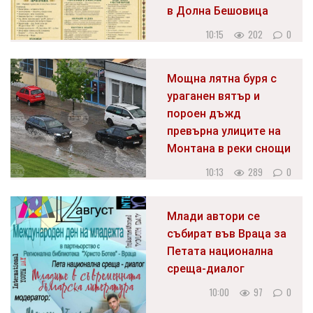
в Долна Бешовица
10:15
202
0
Мощна лятна буря с
ураганен вятър и
пороен дъжд
превърна улиците на
Монтана в реки снощи
10:13
289
0
Млади автори се
събират във Враца за
Петата национална
среща-диалог
10:00
97
0