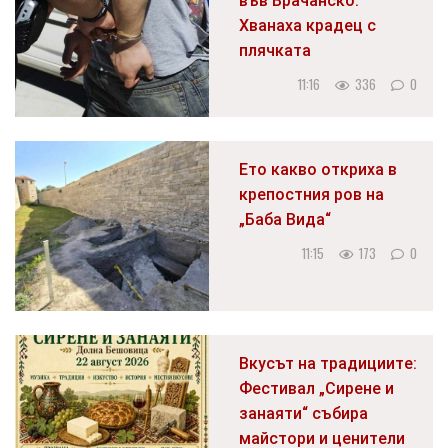
във Врачанско:
Хванаха крадец с
плячката
11:16
336
0
Ето какво откриха в
крепостния ров на
„Баба Вида“
11:15
173
0
Вкусът на традициите:
Фестивал „Сирене и
занаяти“ събира
майстори и ценители