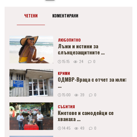
ЧЕТЕНИ
КОМЕНТИРАНИ
ЛЮБОПИТНО
Лъжи и истини за
слънцезащитните ...
15:15
24
0
КРИМИ
ОДМВР-Враца с отчет за юли:
...
15:00
39
0
СЪБИТИЯ
Кметове и самодейци се
хванаха ...
14:45
49
0