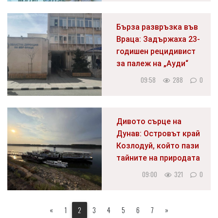
Бърза развръзка във
Враца: Задържаха 23-
годишен рецидивист
за палеж на „Ауди“
09:58
288
0
Дивото сърце на
Дунав: Островът край
Козлодуй, който пази
тайните на природата
09:00
321
0
«
1
2
3
4
5
6
7
»