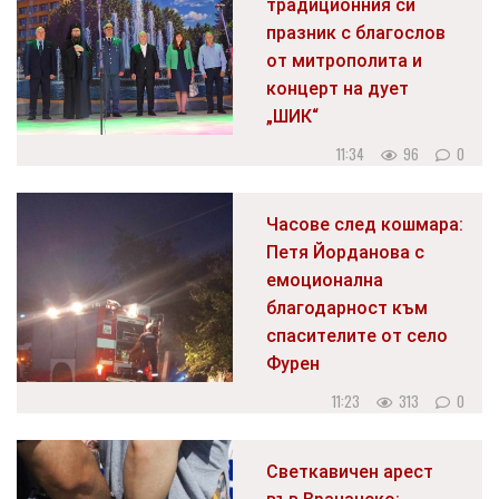
традиционния си
празник с благослов
от митрополита и
концерт на дует
„ШИК“
11:34
96
0
Часове след кошмара:
Петя Йорданова с
емоционална
благодарност към
спасителите от село
Фурен
11:23
313
0
Светкавичен арест