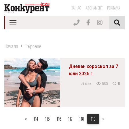
ЗА НАС
АБОНАМЕНТ
РЕКЛАМА
Начало
Търсене
Дневен хороскоп за 7
юли 2026 г.
07 юли
809
0
«
114
115
116
117
118
119
»