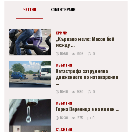
ЧЕТЕНИ
КОМЕНТИРАНИ
КРИМИ
„Кърваво меле: Масов бой
между ...
16:50
906
0
СЪБИТИЯ
Катастрофа затруднява
движението по натоварения
...
16:40
580
0
СЪБИТИЯ
Горна Вереница е на воден ...
16:30
275
0
СЪБИТИЯ