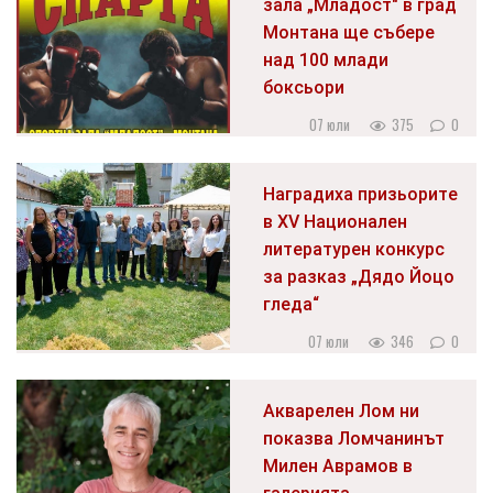
зала „Младост" в град
Монтана ще събере
над 100 млади
боксьори
07 юли
375
0
Наградиха призьорите
в XV Национален
литературен конкурс
за разказ „Дядо Йоцо
гледа“
07 юли
346
0
Акварелен Лом ни
показва Ломчанинът
Милен Аврамов в