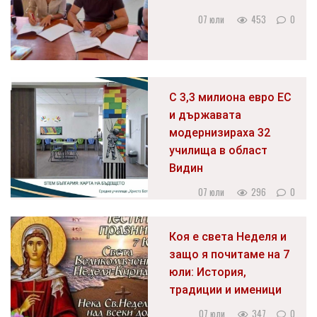
07 юли
453
0
С 3,3 милиона евро ЕС
и държавата
модернизираха 32
училища в област
Видин
07 юли
296
0
Коя е света Неделя и
защо я почитаме на 7
юли: История,
традиции и именици
07 юли
347
0