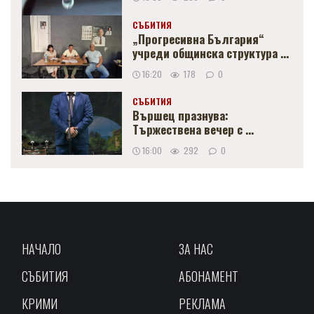
СЪБИТИЯ
„Прогресивна България“
учреди общинска структура ...
16:20
178
0
СЪБИТИЯ
Вършец празнува:
Тържествена вечер с ...
16:00
292
0
НАЧАЛО
ЗА НАС
СЪБИТИЯ
АБОНАМЕНТ
КРИМИ
РЕКЛАМА