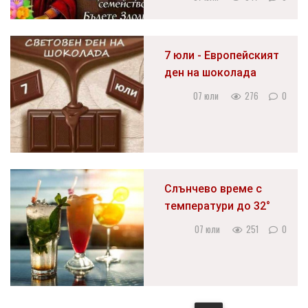
7 юли - Европейският
ден на шоколада
07 юли
276
0
Слънчево време с
температури до 32°
07 юли
251
0