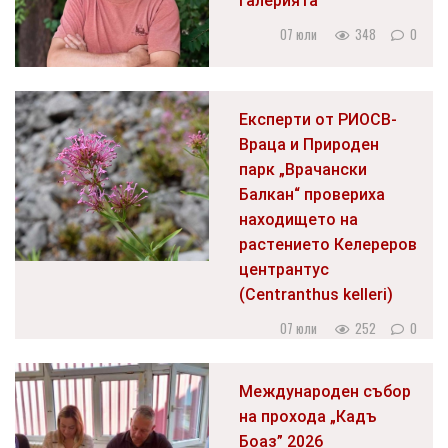
галерията
07 юли
348
0
Експерти от РИОСВ-
Враца и Природен
парк „Врачански
Балкан“ провериха
находището на
растението Келереров
центрантус
(Centranthus kelleri)
07 юли
252
0
Международен събор
на прохода „Кадъ
Боаз” 2026