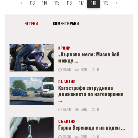
«
113
114
115
116
117
118
119
»
ЧЕТЕНИ
КОМЕНТИРАНИ
КРИМИ
„Кърваво меле: Масов бой
между ...
16:50
926
0
СЪБИТИЯ
Катастрофа затруднява
движението по натоварения
...
16:40
595
0
СЪБИТИЯ
Горна Вереница е на воден ...
16:30
285
0