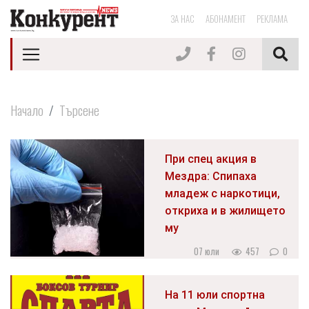
ЗА НАС
АБОНАМЕНТ
РЕКЛАМА
Начало
Търсене
При спец акция в
Мездра: Спипаха
младеж с наркотици,
откриха и в жилището
му
07 юли
457
0
На 11 юли спортна