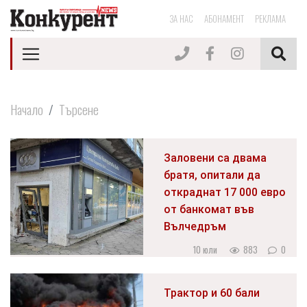
ЗА НАС
АБОНАМЕНТ
РЕКЛАМА
Начало
Търсене
Заловени са двама
братя, опитали да
откраднат 17 000 евро
от банкомат във
Вълчедръм
10 юли
883
0
Трактор и 60 бали