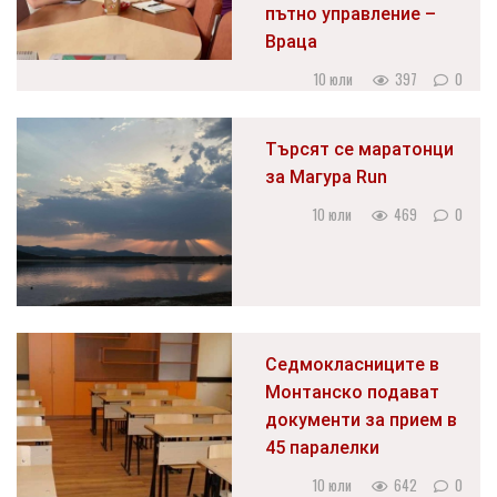
пътно управление –
Враца
10 юли
397
0
Търсят се маратонци
за Магура Run
10 юли
469
0
Седмокласниците в
Монтанско подават
документи за прием в
45 паралелки
10 юли
642
0