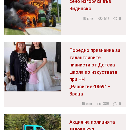
сено изгоряха във
Видинско
10 юли
517
0
Поредно признание за
талантливите
пианисти от Детска
школа по изкуствата
при НЧ
„Развитие-1869“ –
Враца
10 юли
389
0
Акция на полицията
залови куп