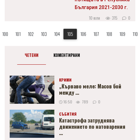
България 2021-2030 г.
10 юли
315
0
100
101
102
103
104
105
106
107
108
109
110
ЧЕТЕНИ
КОМЕНТИРАНИ
КРИМИ
„Кърваво меле: Масов бой
между ...
16:50
789
0
СЪБИТИЯ
Катастрофа затруднява
движението по натоварения
...