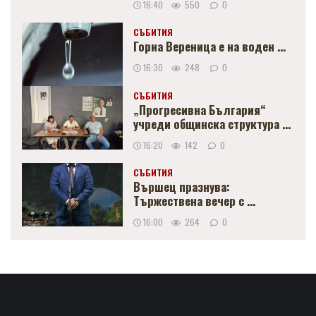
16:40
550
0
СЪБИТИЯ
Горна Вереница е на воден ...
16:30
248
0
СЪБИТИЯ
„Прогресивна България“
учреди общинска структура ...
16:20
142
0
СЪБИТИЯ
Вършец празнува:
Тържествена вечер с ...
16:00
264
0