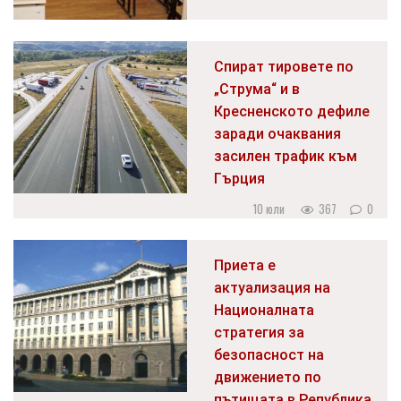
Спират тировете по
„Струма“ и в
Кресненското дефиле
заради очаквания
засилен трафик към
Гърция
10 юли
367
0
Приета е
актуализация на
Националната
стратегия за
безопасност на
движението по
пътищата в Република