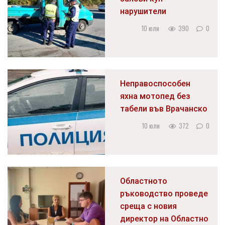
нарушители
10 юли
390
0
Неправоспособен
яхна мотопед без
табели във Врачанско
10 юли
372
0
Областното
ръководство проведе
среща с новия
директор на Областно