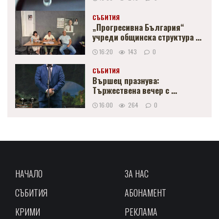
СЪБИТИЯ
„Прогресивна България“
учреди общинска структура ...
16:20
143
0
СЪБИТИЯ
Вършец празнува:
Тържествена вечер с ...
16:00
264
0
НАЧАЛО
ЗА НАС
СЪБИТИЯ
АБОНАМЕНТ
КРИМИ
РЕКЛАМА