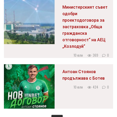
Министерският съвет
одобри
проектодоговора за
застраховка „Обща
гражданска
отговорност“ на АЕЦ
„Козлодуй“
10 юли
369
0
Антоан Стоянов
продължава с Ботев
10 юли
424
0