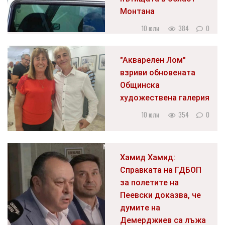
Монтана
10 юли
384
0
"Акварелен Лом"
взриви обновената
Общинска
художествена галерия
10 юли
354
0
Хамид Хамид:
Справката на ГДБОП
за полетите на
Пеевски доказва, че
думите на
Демерджиев са лъжа