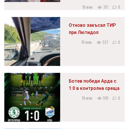
10 юли
317
0
Отново закъсал ТИР
при Лютидол
10 юли
527
0
Ботев победи Арда с
1:0 в контролна среща
10 юли
519
0