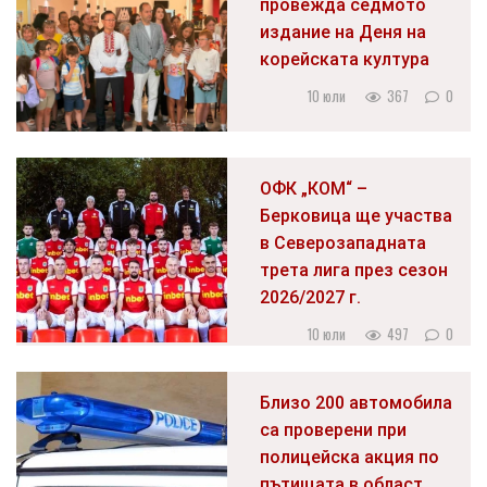
провежда седмото
издание на Деня на
корейската култура
10 юли
367
0
ОФК „КОМ“ –
Берковица ще участва
в Северозападната
трета лига през сезон
2026/2027 г.
10 юли
497
0
Близо 200 автомобила
са проверени при
полицейска акция по
пътищата в област