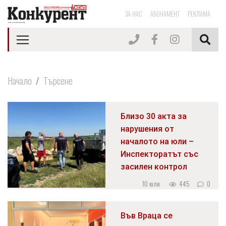
ЗА НАС
АБОНАМЕНТ
РЕКЛАМА
Начало
Търсене
Близо 30 акта за
нарушения от
началото на юли –
Инспекторатът със
засилен контрол
10 юли
445
0
Във Враца се