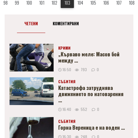
98
99
100
101
102
103
104
105
106
107
108
ЧЕТЕНИ
КОМЕНТИРАНИ
КРИМИ
„Кърваво меле: Масов бой
между ...
16:50
793
0
СЪБИТИЯ
Катастрофа затруднява
движението по натоварения
...
16:40
552
0
СЪБИТИЯ
Горна Вереница е на воден ...
16:30
248
0