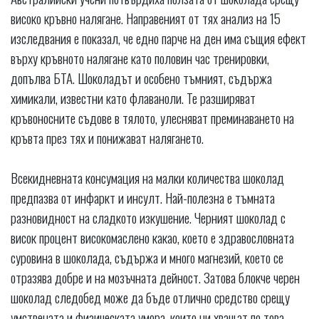
високо кръвно налягане. Направеният от тях анализ на 15
изследвания е показал, че едно парче на ден има същия ефект
върху кръвното налягане като половин час тренировки,
допълва БТА. Шоколадът и особено тъмният, съдържа
химикали, известни като флаваноли. Те разширяват
кръвоносните съдове в тялото, улесняват преминаването на
кръвта през тях и понижават налягането.
Всекидневната консумация на малки количества шоколад
предпазва от инфаркт и инсулт. Най-полезна е тъмната
разновидност на сладкото изкушение. Черният шоколад с
висок процент високомаслено какао, което е здравословната
суровина в шоколада, съдържа и много магнезий, което се
отразява добре и на мозъчната дейност. Затова блокче черен
шоколад следобед може да бъде отлично средство срещу
умствената и физическата умора, които ни хващат по това