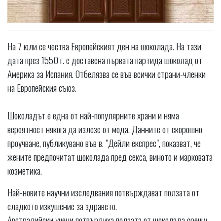
На 7 юли се чества Европейският ден на шоколада. На тази
дата през 1550 г. е доставена първата партида шоколад от
Америка за Испания. Отбелязва се във всички страни-членки
на Европейския съюз.
Шоколадът е една от най-популярните храни и няма
вероятност някога да излезе от мода. Данните от скорошно
проучване, публикувано във в. "Дейли експрес", показват, че
жените предпочитат шоколада пред секса, виното и марковата
козметика.
Най-новите научни изследвания потвърждават ползата от
сладкото изкушение за здравето.
Австралийски учени потвърдиха ползата от шоколада срещу