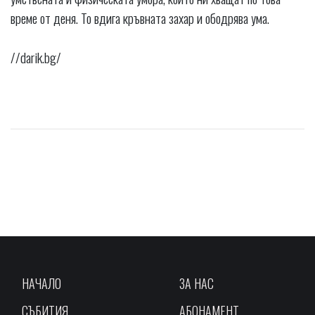
време от деня. То вдига кръвната захар и ободрява ума.
//darik.bg/
НАЧАЛО
ЗА НАС
СЪБИТИЯ
АБОНАМЕНТ