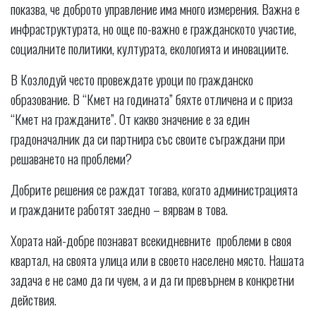
показва, че доброто управление има много измерения. Важна е
инфраструктурата, но още по-важно е гражданското участие,
социалните политики, културата, екологията и иновациите.
В Козлодуй често провеждате уроци по гражданско
образование. В “Кмет на годината” бяхте отличена и с приза
“Кмет на гражданите”. От какво значение е за един
градоначалник да си партнира със своите съграждани при
решаването на проблеми?
Добрите решения се раждат тогава, когато администрацията
и гражданите работят заедно – вярвам в това.
Хората най-добре познават всекидневните проблеми в своя
квартал, на своята улица или в своето населено място. Нашата
задача е не само да ги чуем, а и да ги превърнем в конкретни
действия.