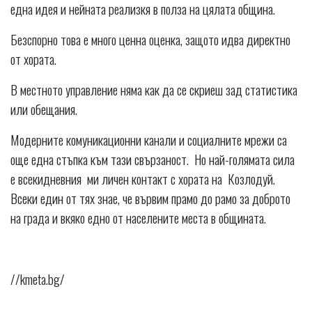
една идея и нейната реализкя в полза на цялата община.
Безспорно това е много ценна оценка, защото идва директно
от хората.
В местното управление няма как да се скриеш зад статистика
или обещания.
Модерните комуникационни канали и социалните мрежи са
още една стъпка към тази свързаност. Но най-голямата сила
е всекидневния ми личен контакт с хората на Козлодуй.
Всеки един от тях знае, че вървим прамо до рамо за доброто
на града и вкяко едно от населените места в общината.
//kmeta.bg/