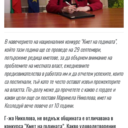
В навечерието на националния конкурс “Кмет на годината”,
който тази година ще се проведе на 29 септември,
потърсихме редица кметове, за да обърнем внимание на
проблемите на местната власт, ежедневните
предизвикателства в работата им и да отчетем успехите, които
са постигнали, тъй като те често остават извън прожекторите
на властта. По-долу може да прочетете с какво с гордее и
какви цели още си поставя Маринела Николова, кмет на
Козлодуй вече повече от 10 години.
Г-жо Николова, не веднъж общината е отличавана в
конкурса “Кмет на годината”. Какво удоволетворение