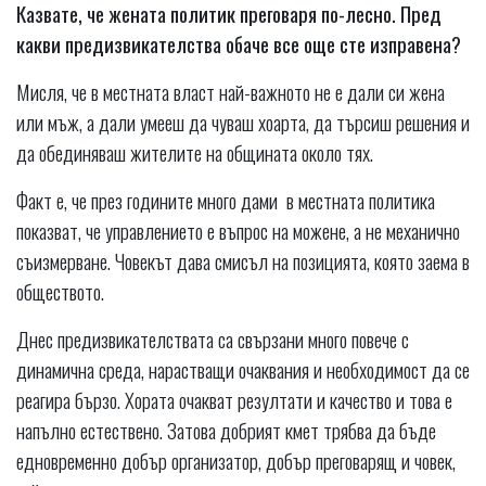
Казвате, че жената политик преговаря по-лесно. Пред
какви предизвикателства обаче все още сте изправена?
Мисля, че в местната власт най-важното не е дали си жена
или мъж, а дали умееш да чуваш хоарта, да търсиш решения и
да обединяваш жителите на общината около тях.
Факт е, че през годините много дами в местната политика
показват, че управлението е въпрос на можене, а не механично
съизмерване. Човекът дава смисъл на позицията, която заема в
обществото.
Днес предизвикателствата са свързани много повече с
динамична среда, нарастващи очаквания и необходимост да се
реагира бързо. Хората очакват резултати и качество и това е
напълно естествено. Затова добрият кмет трябва да бъде
едновременно добър организатор, добър преговарящ и човек,