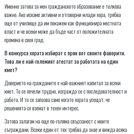
Именно затова за мен гражданското образование е толкова
важно. Ако искаме активни и отговорни млади хора, трябва
още от училище да им покажем как функционира местната
власт и че всеки може да бъде част от положителната
промяна в своя град.
В конкурса хората избират с пряк вот своите фаворити.
Това ли е най-големият атестат за работата на един
кмет?
Доверието на гражданите е най-важният капитал за всеки
кмет. То се печели трудно, изгражда се с последователност и
работа. И то се запазва само когато хората усещат, че
решенията се вземат в техен интерес.
Затова залагам на още по-голяма свързаност с моите
съграждани. Всеки един от тях трябва да знае и вижда всяка