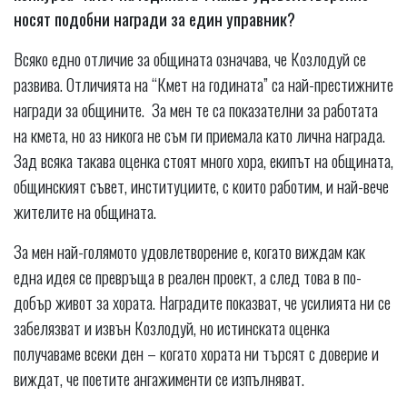
носят подобни награди за един управник?
Всяко едно отличие за общината означава, че Козлодуй се
развива. Отличията на “Кмет на годината” са най-престижните
награди за общините. За мен те са показателни за работата
на кмета, но аз никога не съм ги приемала като лична награда.
Зад всяка такава оценка стоят много хора, екипът на общината,
общинският съвет, институциите, с които работим, и най-вече
жителите на общината.
За мен най-голямото удовлетворение е, когато виждам как
една идея се превръща в реален проект, а след това в по-
добър живот за хората. Наградите показват, че усилията ни се
забелязват и извън Козлодуй, но истинската оценка
получаваме всеки ден – когато хората ни търсят с доверие и
виждат, че поетите ангажименти се изпълняват.