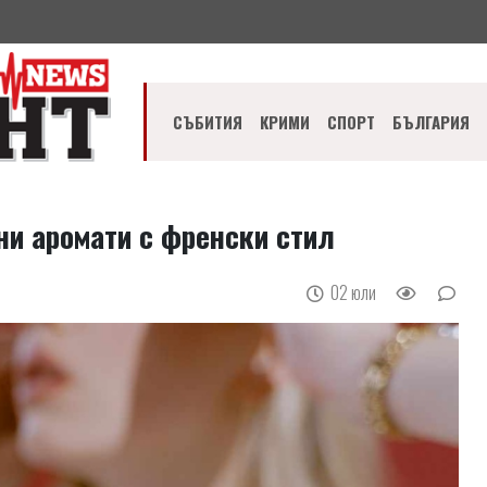
СЪБИТИЯ
КРИМИ
СПОРТ
БЪЛГАРИЯ
сни аромати с френски стил
02 юли