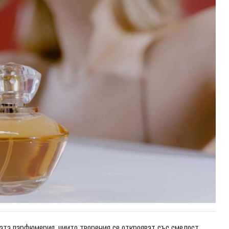
ната парфюмерия, чиито творения се открояват със смелост,