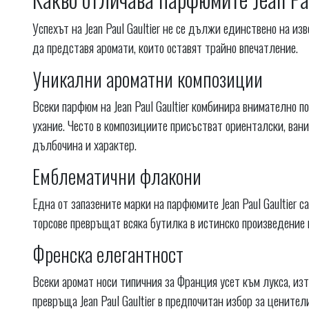
Успехът на Jean Paul Gaultier не се дължи единствено на из
да представя аромати, които оставят трайно впечатление.
Уникални ароматни композиции
Всеки парфюм на Jean Paul Gaultier комбинира внимателно 
ухание. Често в композициите присъстват ориенталски, ван
дълбочина и характер.
Емблематични флакони
Една от запазените марки на парфюмите Jean Paul Gaultier 
торсове превръщат всяка бутилка в истинско произведение 
Френска елегантност
Всеки аромат носи типичния за Франция усет към лукса, из
превръща Jean Paul Gaultier в предпочитан избор за цените