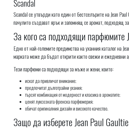
Scandal
Scandal се утвърди като един от бестселърите на Jean Paul 
пачулито създават ярък и запомнящ се аромат, подходящ за 
За кого са подходящи парфюмите Je
Едно от най-големите предимства на уханния каталог на Jean
марката може да бъдат открити както свежи и ежедневни ар
Тези парфюми са подходящи за мъже и жени, които:
искат да привличат внимание;
предпочитат дълготрайни ухания;
търсят комбинация от модерност и класика в ароматите;
ценят луксозната френска парфюмерия;
обичат оригиналния дизайн и високото качество.
Защо да изберете Jean Paul Gaultie