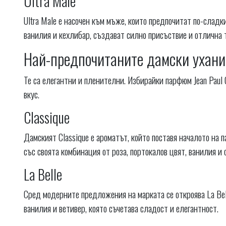
Ultra Male
Ultra Male е насочен към мъже, които предпочитат по-слад
ванилия и кехлибар, създават силно присъствие и отлична 
Най-предпочитаните дамски ухания 
Те са елегантни и пленителни. Избирайки парфюм Jean Paul 
вкус.
Classique
Дамският Classique е ароматът, който поставя началото на п
със своята комбинация от роза, портокалов цвят, ванилия и
La Belle
Сред модерните предложения на марката се откроява La Bel
ванилия и ветивер, която съчетава сладост и елегантност.