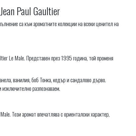
an Paul Gaultier
опълнение са към ароматните колекции на всеки ценител на
ltier Le Male. Представен през 1995 година, той променя
анела, ванилия, боб Тонка, кедър и сандалово дърво.
 и изключително разпознаваем.
Male. Този аромат впечатлява с ориенталски характер,