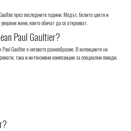
Gaultier през последните години. Медът, белите цветя и
уверени жени, които обичат да се открояват.
an Paul Gaultier?
 Paul Gaultier е неговото разнообразие. В колекциите на
омати, така и интензивни композиции за специални поводи.
r?