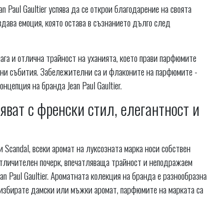
 Paul Gaultier успява да се открои благодарение на своята
здава емоция, която остава в съзнанието дълго след
га и отлична трайност на уханията, което прави парфюмите
лни събития. Забележителни са и флаконите на парфюмите -
нцепция на бранда Jean Paul Gaultier.
яват с френски стил, елегантност и
и Scandal, всеки аромат на луксозната марка носи собствен
отличителен почерк, впечатляваща трайност и неподражаем
an Paul Gaultier. Ароматната колекция на бранда е разнообразна
и избирате дамски или мъжки аромат, парфюмите на марката са