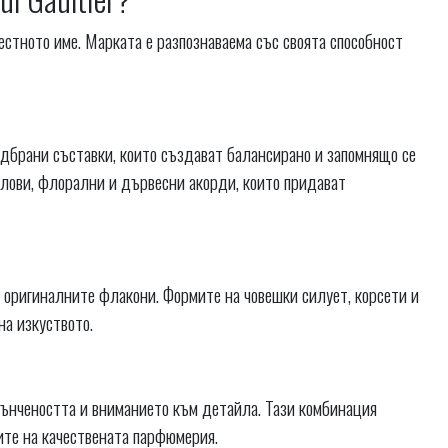
вестното име. Марката е разпознаваема със своята способност
подбрани съставки, които създават балансирано и запомнящо се
илови, флорални и дървесни акорди, които придават
са оригиналните флакони. Формите на човешки силует, корсети и
на изкуството.
тънчеността и вниманието към детайла. Тази комбинация
лите на качествената парфюмерия.