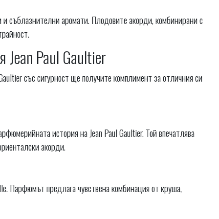
ки и съблазнителни аромати. Плодовите акорди, комбинирани с
трайност.
Jean Paul Gaultier
Gaultier със сигурност ще получите комплимент за отличния си
арфюмерийната история на Jean Paul Gaultier. Той впечатлява
 ориенталски акорди.
le. Парфюмът предлага чувствена комбинация от круша,