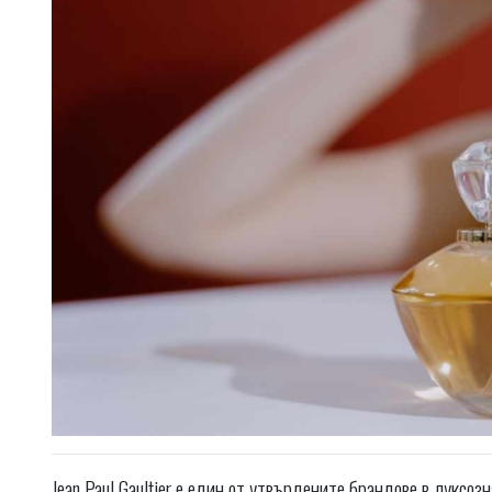
Jean Paul Gaultier е един от утвърдените брандове в луксоз