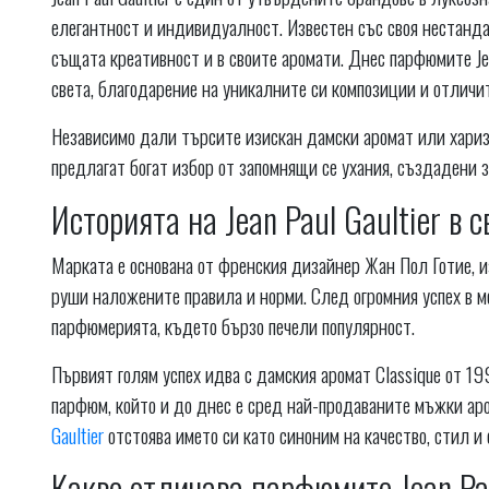
елегантност и индивидуалност. Известен със своя нестанд
същата креативност и в своите аромати. Днес парфюмите Jea
света, благодарение на уникалните си композиции и отличи
Независимо дали търсите изискан дамски аромат или харизм
предлагат богат избор от запомнящи се ухания, създадени з
Историята на Jean Paul Gaultier в 
Марката е основана от френския дизайнер Жан Пол Готие, и
руши наложените правила и норми. След огромния успех в м
парфюмерията, където бързо печели популярност.
Първият голям успех идва с дамския аромат Classique от 19
парфюм, който и до днес е сред най-продаваните мъжки аро
Gaultier
отстоява името си като синоним на качество, стил и
Какво отличава парфюмите Jean Pau