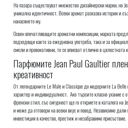
На пазара съществуват множество дизайнерски марки, но Jean
уникална идентичност. Всеки аромат разказва история и съ
нанасянето му.
Освен впечатляващите ароматни композиции, марката предла
подходящи както за ежедневна употреба, така и за официа
смели и провокативни, те се вписват отлично в цялостната ко
Парфюмите Jean Paul Gaultier плен
креативност
От легендарните Le Male и Classique до модерните La Belle 
характер и индивидуалност. Ако търсите класно ухание с 
френски стил, със сигурност ще го откриете в каталога на Je
и може да отговори на всеки вкус и повод. Независимо дал
инвестиция в качество, престиж и незабравимо присъствие.