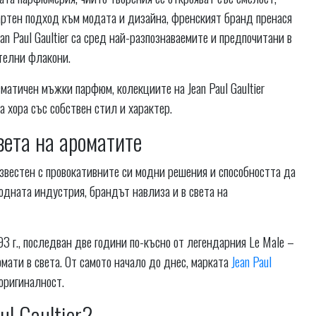
артен подход към модата и дизайна, френският бранд пренася
n Paul Gaultier са сред най-разпознаваемите и предпочитани в
телни флакони.
атичен мъжки парфюм, колекциите на Jean Paul Gaultier
а хора със собствен стил и характер.
света на ароматите
звестен с провокативните си модни решения и способността да
одната индустрия, брандът навлиза и в света на
93 г., последван две години по-късно от легендарния Le Male –
мати в света. От самото начало до днес, марката
Jean Paul
 оригиналност.
l Gaultier?