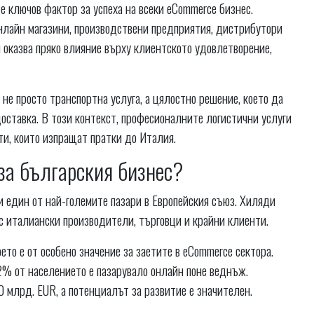
 ключов фактор за успеха на всеки eCommerce бизнес.
онлайн магазини, производствени предприятия, дистрибутори
я оказва пряко влияние върху клиентското удовлетворение,
не просто транспортна услуга, а цялостно решение, което да
доставка. В този контекст, професионалните логистични услуги
ти, които изпращат пратки до Италия.
за българския бизнес?
 един от най-големите пазари в Европейския съюз. Хиляди
 италиански производители, търговци и крайни клиенти.
то е от особено значение за заетите в eCommerce сектора.
2% от населението е пазарувало онлайн поне веднъж.
 млрд. EUR, а потенциалът за развитие е значителен.