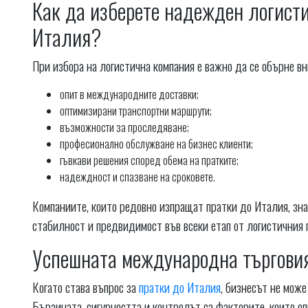
Как да изберете надежден логисти
Италия?
При избора на логистична компания е важно да се обърне в
опит в международните доставки;
оптимизирани транспортни маршрути;
възможности за проследяване;
професионално обслужване на бизнес клиенти;
гъвкави решения според обема на пратките;
надеждност и спазване на сроковете.
Компаниите, които редовно изпращат пратки до Италия, зная
стабилност и предвидимост във всеки етап от логистичния 
Успешната международна търговия
Когато става въпрос за
пратки до Италия
, бизнесът не може
Бързината, сигурността и контролът са факторите, които о