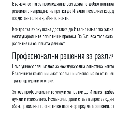
Възможността за проследяване осигурява по-добро планиран
редовното изпращане на пратки до Италия, позволява коор
представители и крайни клиенти.
Контролът върху всяка доставка до Италия намалява риска 
международните логистични процеси. За бизнеса това означ
развитие на основната дейност.
Професионални решения за разли
Няма универсален модел за международна логистика, който
Различните компании имат различни изисквания по отношени
транспортираните стоки.
Затова професионалните услуги за пратки до Италия трябва
нужди и изисквания. Независимо дали става въпрос за един
обем, правилният логистичен партньор предлага решения, с