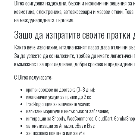
Direx осигурява надеждни, бързи и икономични решения за
козметика, електроника, автоаксесоари и масови стоки. Тов
на международната търговия.
Защо да изпратите своите пратки 
Както вече изяснихме, италианският пазар дава отлични въ
За да успеете да се наложите, трябва да имате логистичен 
възможност за проследяване, добри срокове и предвидими 
С Direx получавате:
кратки срокове на доставка (3–8 дни);
икономични услуги за пратки до 2 кг;
tracking опции за ключовите услуги;
изпитани маршрути и нисък риск от забавяния;
интеграции за Shopify, WooCommerce, CloudCart, GombaShop
автоматизации за Amazon, eBay и Etsy;
застраховка при щета или загуба;