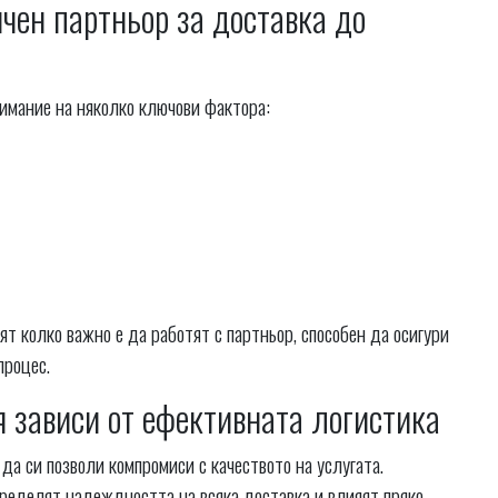
чен партньор за доставка до
нимание на няколко ключови фактора:
т колко важно е да работят с партньор, способен да осигури
процес.
 зависи от ефективната логистика
 да си позволи компромиси с качеството на услугата.
пределят надеждността на всяка доставка и влияят пряко