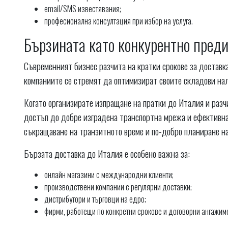
email/SMS известявания;
професионална консултация при избор на услуга.
Бързината като конкурентно пред
Съвременният бизнес разчита на кратки срокове за доставка
компаниите се стремят да оптимизират своите складови нал
Когато организирате изпращане на пратки до Италия и разчи
достъп до добре изградена транспортна мрежа и ефективна
съкращаване на транзитното време и по-добро планиране на
Бързата доставка до Италия е особено важна за:
онлайн магазини с международни клиенти;
производствени компании с регулярни доставки;
дистрибутори и търговци на едро;
фирми, работещи по конкретни срокове и договорни ангажим