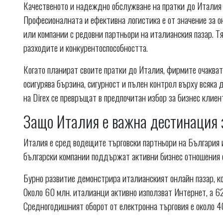
Качественото и надеждно обслужване на пратки до Италия е
Професионалната и ефективна логистика е от значение за 
или компании с редовни партньори на италианския пазар. Т
разходите и конкурентоспособността.
Когато планират своите пратки до Италия, фирмите очакват 
осигурява бързина, сигурност и пълен контрол върху всяка 
на Direx се превръщат в предпочитан избор за бизнес клиен
Защо Италия е важна дестинация 
Италия е сред водещите търговски партньори на България и
български компании поддържат активни бизнес отношения с
Бурно развитие демонстрира италианският онлайн пазар, кое
Около 60 млн. италианци активно използват Интернет, а 6
Средногодишният оборот от електронна търговия е около 40