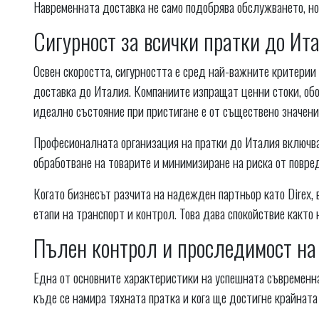
Навременната доставка не само подобрява обслужването, н
Сигурност за всички пратки до Ит
Освен скоростта, сигурността е сред най-важните критерии
доставка до Италия. Компаниите изпращат ценни стоки, обо
идеално състояние при пристигане е от съществено значени
Професионалната организация на пратки до Италия включва
обработване на товарите и минимизиране на риска от повред
Когато бизнесът разчита на надежден партньор като Direx,
етапи на транспорт и контрол. Това дава спокойствие както 
Пълен контрол и проследимост на
Една от основните характеристики на успешната съвременна
къде се намира тяхната пратка и кога ще достигне крайната