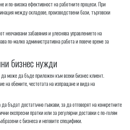
е и по-висока ефективност на работните процеси. При
динация между складове, производствени бази, търговски
от неочаквани забавяния и улеснява управлението на
ава по-малко административна работа и повече време за
чни бизнес нужди
 да може да бъде приложен към всеки бизнес клиент.
е на обемите, честотата на изпращане и вида на
 да бъдат достатъчно гъвкави, за да отговорят на конкретните
ични експресни пратки или за регулярни доставки с по-голям
ъобразени с бизнеса и неговите специфики.