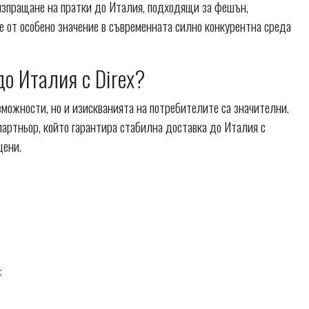
 изпращане на пратки до Италия, подходящи за фешън,
а е от особено значение в съвременната силно конкурентна среда
до Италия с Direx?
зможности, но и изискванията на потребителите са значителни.
партньор, който гарантира стабилна доставка до Италия с
цени.
;