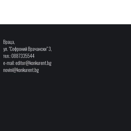
Враца,
ул. "Софроний Врачански" 3,
тел.: 0887335544
e-mail:
editor@konkurent.bg
novini@konkurent.bg