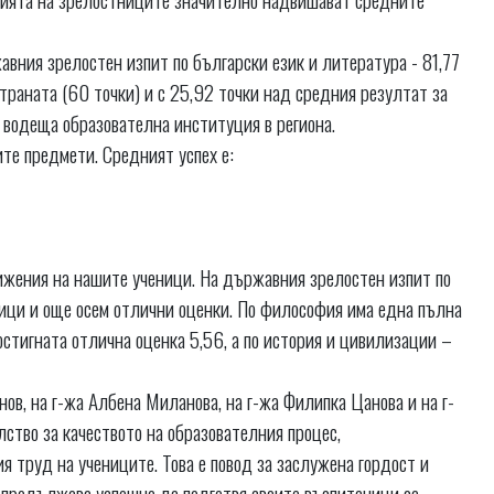
вния зрелостен изпит по български език и литература - 81,77
 страната (60 точки) и с 25,92 точки над средния резултат за
 водеща образователна институция в региона.
те предмети. Средният успех е:
ижения на нашите ученици. На държавния зрелостен изпит по
тици и още осем отлични оценки. По философия има една пълна
остигната отлична оценка 5,56, а по история и цивилизации –
в, на г-жа Албена Миланова, на г-жа Филипка Цанова и на г-
ство за качеството на образователния процес,
я труд на учениците. Това е повод за заслужена гордост и
 продължава успешно да подготвя своите възпитаници за