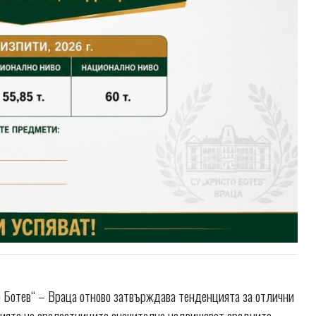
 Ботев“ – Враца отново затвърждава тенденцията за отлични
нията на зрелостниците значително надвишават средните