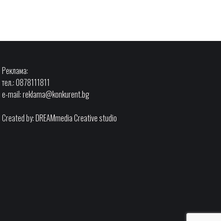
Реклама:
тел.: 0878111811
e-mail:
reklama@konkurent.bg
Created by:
DREAMmedia Creative studio