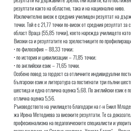
резултати както на областно, така и на национално ниво.
Изключително висок е средния училищен резултат на държа
точки. Той е с 21,77 точки по-висок от средния резултат за
област Враца (55,85 точки), което нарежда училището като
Високи са и резултатите на зрелостниците по профилиращи
• по философия – 88,33 точки;
• по история и цивилизации – 71,85 точки;
• по английски език – 71,65 точки.
Особено повод за гордост са отличните индивидуални пост
български език и литература са постигнати три пълни шес
шестица и една отлична оценка 5,68. По английски език е п
отлична оценка 5,56.
Ръководството на училището благодари на г-н Емил Младено
жа Ирена Методиева за високите резултати. Те са доказател
професионализма на педагогическите специалисти и упорити
потвърждение, че Средно училище „Христо Ботев“ – Враца