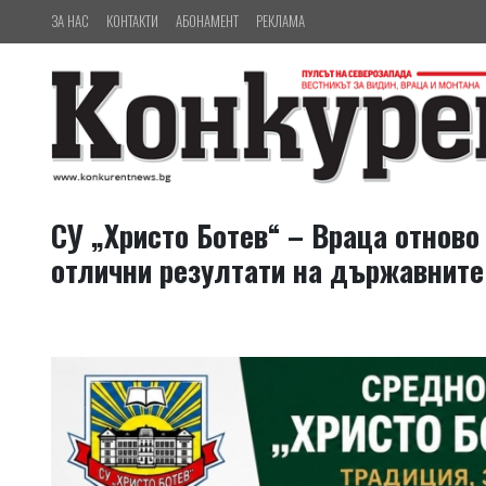
ЗА НАС
КОНТАКТИ
АБОНАМЕНТ
РЕКЛАМА
СУ „Христо Ботев“ – Враца отнов
отлични резултати на държавните