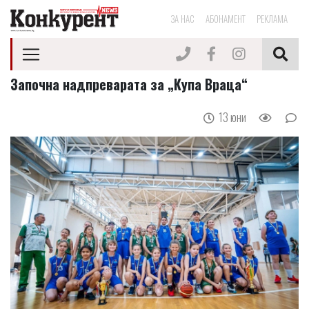
ЗА НАС
АБОНАМЕНТ
РЕКЛАМА
Започна надпреварата за „Купа Враца“
13 юни