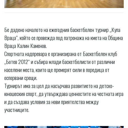
Бе дадено началото на ежегодния баскетболен турнир „Купа
Враца“, който се провежда под патронажа на кмета на Община
Враца Калин Каменов.
Спортната надпревара е организирана от Баскетболен клуб
„Ботев 2012“ и събира млади баскетболисти от различни
населени места, които ще премерят сили в поредица от
оспорвани срещи.
Турнирът има за цел да насърчава развитието на детско-
юношеския спорт, да утвърждава ценностите на честната игра
и да създава условия за нови приятелства между
участниците.