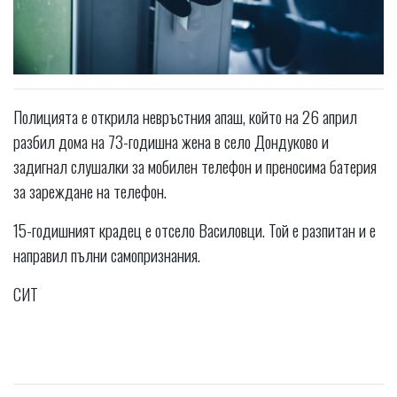
Полицията е открила невръстния апаш, който на 26 април
разбил дома на 73-годишна жена в село Дондуково и
задигнал слушалки за мобилен телефон и преносима батерия
за зареждане на телефон.
15-годишният крадец е отсело Василовци. Той е разпитан и е
направил пълни самопризнания.
СИТ