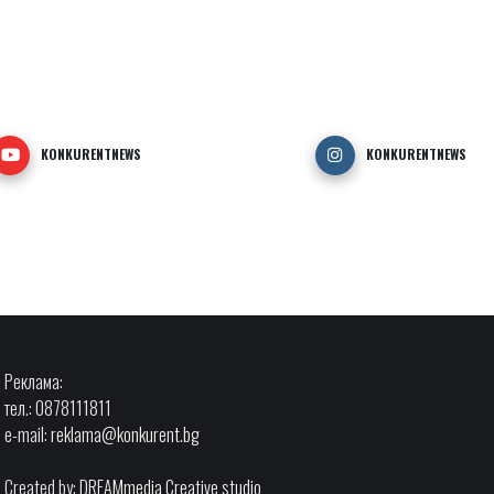
KONKURENTNEWS
KONKURENTNEWS
Реклама:
тел.: 0878111811
e-mail:
reklama@konkurent.bg
Created by:
DREAMmedia Creative studio