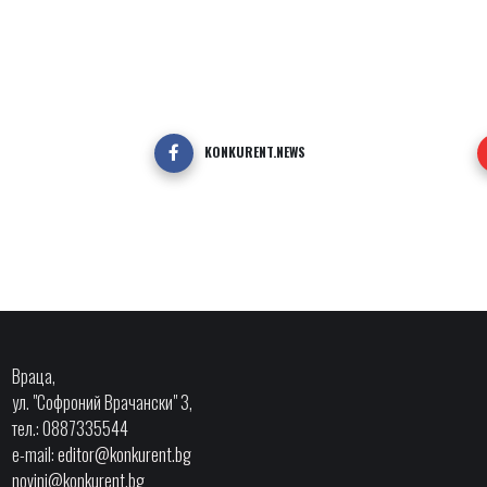
KONKURENT.NEWS
Враца,
ул. "Софроний Врачански" 3,
тел.: 0887335544
e-mail:
editor@konkurent.bg
novini@konkurent.bg