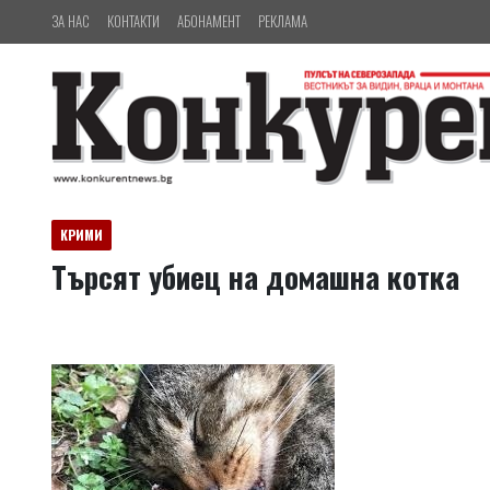
ЗА НАС
КОНТАКТИ
АБОНАМЕНТ
РЕКЛАМА
КРИМИ
Търсят убиец на домашна котка