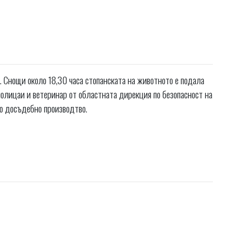
 Снощи около 18,30 часа стопанската на животното е подала
п полицаи и ветеринар от областната дирекция по безопасност на
но досъдебно производтво.