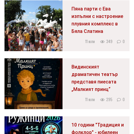
Пяна парти с Ева
изпълни с настроение
плувния комплекс в
Бяла Слатина
11 юли
349
0
Видинският
драматичен театър
представя пиесата
„Малкият принц“
11 юли
295
0
10 години "Традиция и
фолклор" - юбилеен