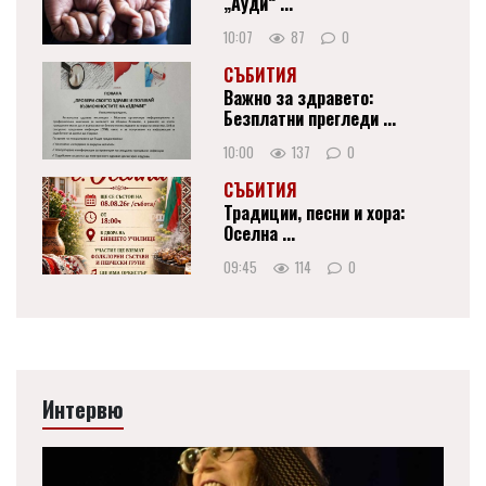
„Ауди“ ...
10:07
87
0
СЪБИТИЯ
Важно за здравето:
Безплатни прегледи ...
10:00
137
0
СЪБИТИЯ
Традиции, песни и хора:
Оселна ...
09:45
114
0
Интервю