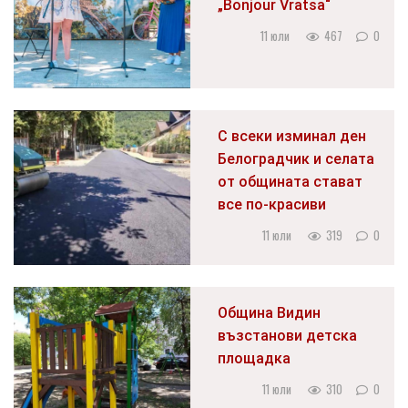
„Bonjour Vratsa“
11 юли
467
0
С всеки изминал ден
Белоградчик и селата
от общината стават
все по-красиви
11 юли
319
0
Община Видин
възстанови детска
площадка
11 юли
310
0