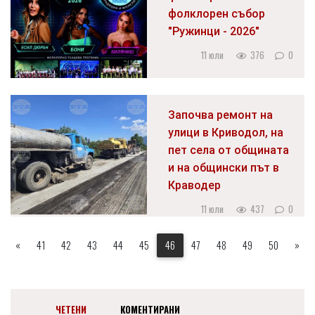
фолклорен събор
"Ружинци - 2026"
11 юли
376
0
Започва ремонт на
улици в Криводол, на
пет села от общината
и на общински път в
Краводер
11 юли
437
0
«
41
42
43
44
45
46
47
48
49
50
»
ЧЕТЕНИ
КОМЕНТИРАНИ