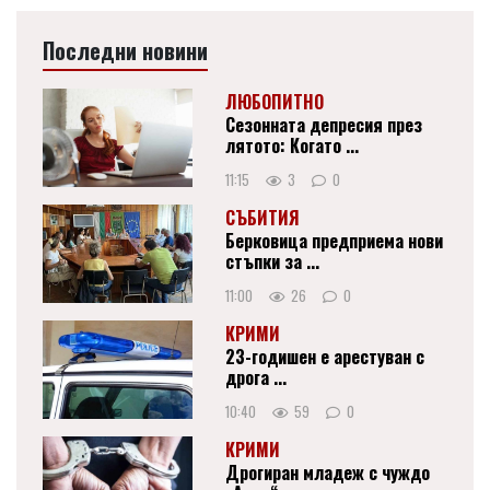
Последни новини
ЛЮБОПИТНО
Сезонната депресия през
лятото: Когато ...
11:15
3
0
СЪБИТИЯ
Берковица предприема нови
стъпки за ...
11:00
26
0
КРИМИ
23-годишен е арестуван с
дрога ...
10:40
59
0
КРИМИ
Дрогиран младеж с чуждо