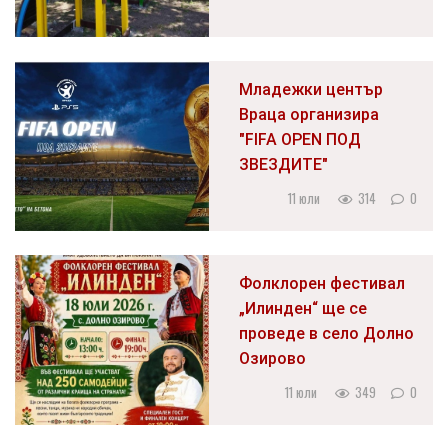
Младежки център
Враца организира
"FIFA OPEN ПОД
ЗВЕЗДИТЕ"
11 юли
314
0
Фолклорен фестивал
„Илинден“ ще се
проведе в село Долно
Озирово
11 юли
349
0