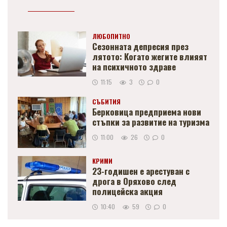
ЛЮБОПИТНО
Сезонната депресия през
лятото: Когато жегите влияят
на психичното здраве
11:15
3
0
СЪБИТИЯ
Берковица предприема нови
стъпки за развитие на туризма
11:00
26
0
КРИМИ
23-годишен е арестуван с
дрога в Оряхово след
полицейска акция
10:40
59
0