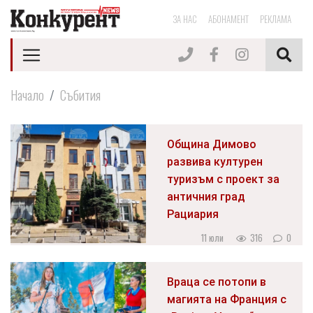
ЗА НАС
АБОНАМЕНТ
РЕКЛАМА
Начало
Събития
Община Димово
развива културен
туризъм с проект за
античния град
Рациария
11 юли
316
0
Враца се потопи в
магията на Франция с