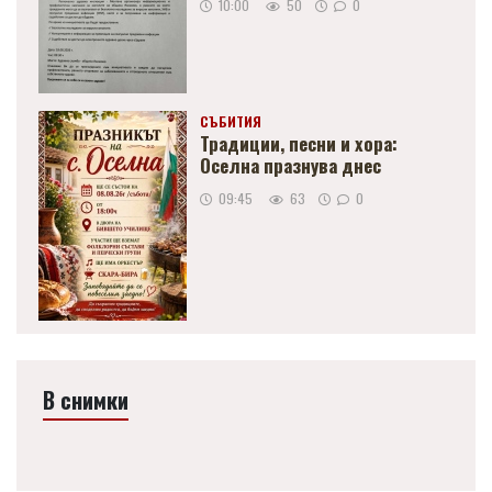
10:00
50
0
СЪБИТИЯ
Традиции, песни и хора:
Оселна празнува днес
09:45
63
0
В снимки