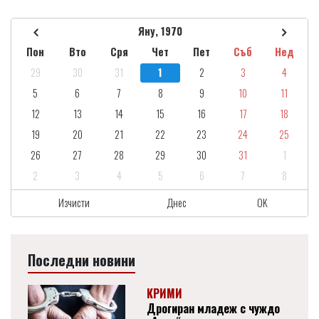
Яну, 1970
Пон
Вто
Сря
Чет
Пет
Съб
Нед
29
30
31
1
2
3
4
5
6
7
8
9
10
11
12
13
14
15
16
17
18
19
20
21
22
23
24
25
26
27
28
29
30
31
1
2
3
4
5
6
7
8
Изчисти
Днес
OK
Последни новини
КРИМИ
Дрогиран младеж с чуждо