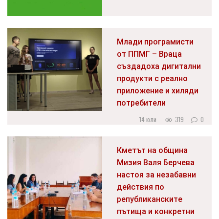
Млади програмисти
от ППМГ – Враца
създадоха дигитални
продукти с реално
приложение и хиляди
потребители
14 юли
319
0
Кметът на община
Мизия Валя Берчева
настоя за незабавни
действия по
републиканските
пътища и конкретни