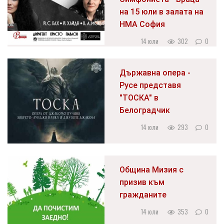
на 15 юли в залата на
НМА София
14 юли
302
0
Държавна опера -
Русе представя
"ТОСКА" в
Белоградчик
14 юли
293
0
Община Мизия с
призив към
гражданите
14 юли
353
0