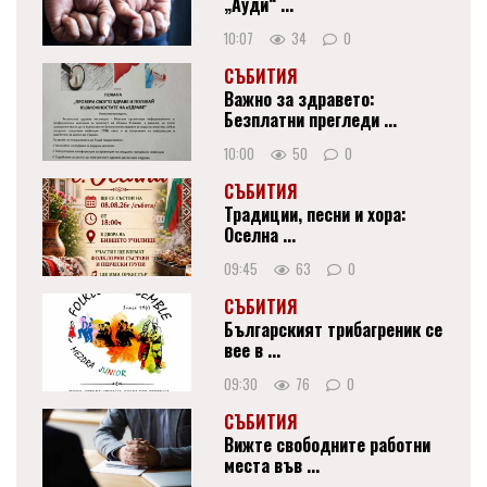
„Ауди“ ...
10:07
34
0
СЪБИТИЯ
Важно за здравето:
Безплатни прегледи ...
10:00
50
0
СЪБИТИЯ
Традиции, песни и хора:
Оселна ...
09:45
63
0
СЪБИТИЯ
Българският трибагреник се
вее в ...
09:30
76
0
СЪБИТИЯ
Вижте свободните работни
места във ...