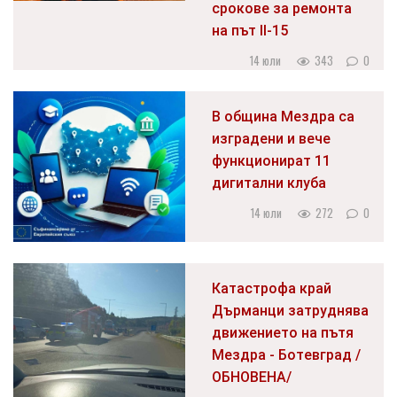
срокове за ремонта
на път II-15
14 юли
343
0
В община Мездра са
изградени и вече
функционират 11
дигитални клуба
14 юли
272
0
Катастрофа край
Дърманци затруднява
движението на пътя
Мездра - Ботевград /
ОБНОВЕНА/