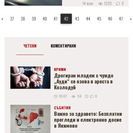
14 юли
1320
0
«
37
38
39
40
41
42
43
44
45
46
47
»
ЧЕТЕНИ
КОМЕНТИРАНИ
КРИМИ
Дрогиран младеж с чуждо
„Ауди“ се озова в ареста в
Козлодуй
10:07
34
0
СЪБИТИЯ
Важно за здравето: Безплатни
прегледи и електронно досие
в Якимово