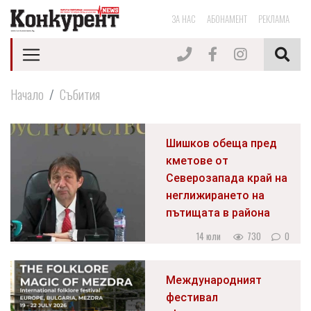
ЗА НАС
АБОНАМЕНТ
РЕКЛАМА
Начало
Събития
Шишков обеща пред
кметове от
Северозапада край на
неглижирането на
пътищата в района
14 юли
730
0
Международният
фестивал