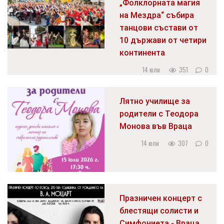
„Фолклорната магия
на Мездра“ събира
танцови състави от
10 държави от четири
континента
14 юли
351
0
Лятно училище за
родители с Теодора
Монова във Враца
14 юли
307
0
Празничен концерт с
блестящи солисти и
Симфониета - Враца