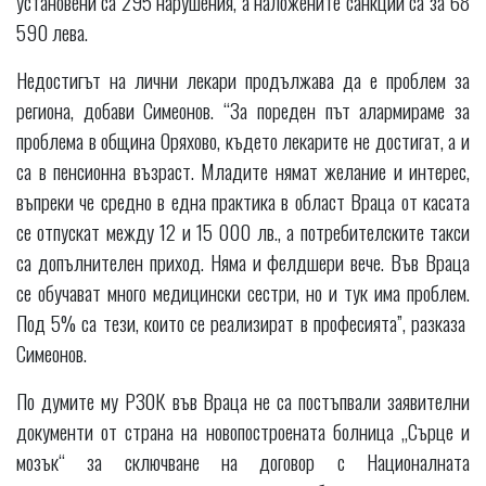
установени са 295 нарушения, а наложените санкции са за 68
590 лева.
Недостигът на лични лекари продължава да е проблем за
региона, добави Симеонов. “За пореден път алармираме за
проблема в община Оряхово, където лекарите не достигат, а и
са в пенсионна възраст. Младите нямат желание и интерес,
въпреки че средно в една практика в област Враца от касата
се отпускат между 12 и 15 000 лв., а потребителските такси
са допълнителен приход. Няма и фелдшери вече. Във Враца
се обучават много медицински сестри, но и тук има проблем.
Под 5% са тези, които се реализират в професията”, разказа
Симеонов.
По думите му РЗОК във Враца не са постъпвали заявителни
документи от страна на новопостроената болница „Сърце и
мозък“ за сключване на договор с Националната