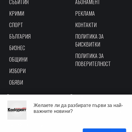
СЪБИТИЯ
АБОНАМЕНТ
КРИМИ
РЕКЛАМА
СПОРТ
КОНТАКТИ
БЪЛГАРИЯ
ПОЛИТИКА ЗА
БИСКВИТКИ
БИЗНЕС
ПОЛИТИКА ЗА
ОБЩИНИ
ПОВЕРИТЕЛНОСТ
ИЗБОРИ
ОБЯВИ
Враца,
Реклама:
ул. "Софроний Врачански" 3,
тел.: 0878111811
Желаете ли да разбирате първи за най-
тел.: 0887335544
e-mail:
reklama@konkurent.bg
важните новини?
e-mail:
editor@konkurent.bg
novini@konkurent.bg
Created by:
DREAMmedia Creative studio