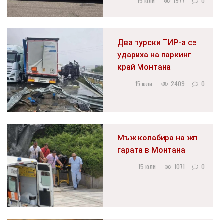
15 юли
1977
0
Два турски ТИР-а се
удариха на паркинг
край Монтана
15 юли
2409
0
Мъж колабира на жп
гарата в Монтана
15 юли
1071
0