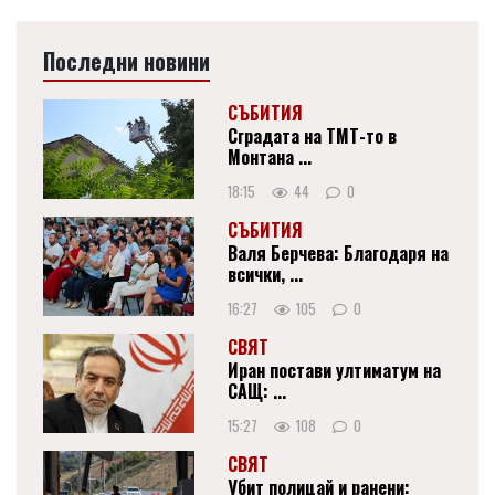
Последни новини
СЪБИТИЯ
Сградата на ТМТ-то в
Монтана ...
18:15
44
0
СЪБИТИЯ
Валя Берчева: Благодаря на
всички, ...
16:27
105
0
СВЯТ
Иран постави ултиматум на
САЩ: ...
15:27
108
0
СВЯТ
Убит полицай и ранени: