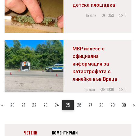
детска площадка
15 юли
353
0
МВР излезе с
официална
информация за
катастрофата с
линейка във Враца
15 юли
1030
0
«
20
21
22
23
24
25
26
27
28
29
30
»
ЧЕТЕНИ
КОМЕНТИРАНИ