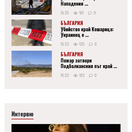
Нападения ...
15:25
101
0
БЪЛГАРИЯ
Убийство край Кошарица:
Украинец е ...
15:23
125
0
БЪЛГАРИЯ
Пожар затвори
Подбалканския път край ...
15:22
103
0
Интервю