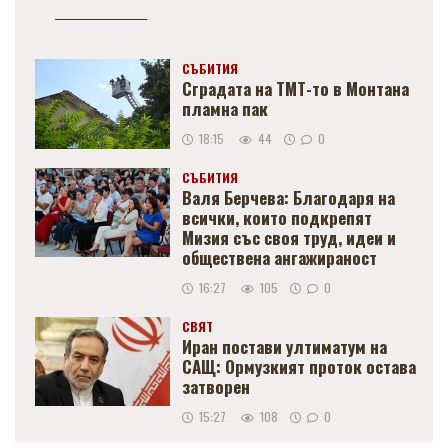
СЪБИТИЯ
Сградата на ТМТ-то в Монтана
пламна пак
18:15
44
0
СЪБИТИЯ
Валя Берчева: Благодаря на
всички, които подкрепят
Мизия със своя труд, идеи и
обществена ангажираност
16:27
105
0
СВЯТ
Иран постави ултиматум на
САЩ: Ормузкият проток остава
затворен
15:27
108
0