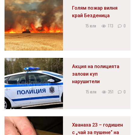
Голям пожар вилня
край Безденица
15 юли
773
0
Акция на полицията
залови куп
нарушители
15 юли
351
0
Хванаха 23 – годишен
с „чай за пушене“ на