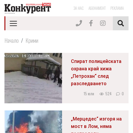
ЗА НАС
АБОНАМЕНТ
РЕКЛАМА
Начало
Крими
Спират полицейската
охрана край хижа
„Петрохан“ след
разследването
15 юли
524
0
„Мерцедес“ изгоря на
мост в Лом, няма