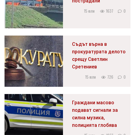
пострадали
15 юли
1637
0
Съдът върна в
прокуратурата делото
срещу Светлин
Сретениев
15 юли
726
0
Граждани масово
подават сигнали за
силна музика,
полицията глобява