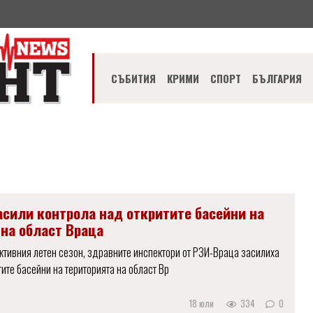
СЪБИТИЯ
КРИМИ
СПОРТ
БЪЛГАРИЯ
асили контрола над откритите басейни на
 на област Враца
ктивния летен сезон, здравните инспектори от РЗИ-Враца засилиха
тите басейни на територията на област Вр
18 юли
334
0