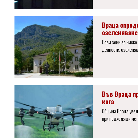
Враца опред
озеленяване
Нови зони за ниск
дейности, озеленяв
Във Враца п
кога
Община Враца уведо
при подходящи мет