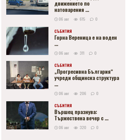
движението по
натоварения ...
06 авг
615
0
СЪБИТИЯ
Горна Вереница е на воден
...
06 авг
311
0
СЪБИТИЯ
„Прогресивна България“
учреди общинска структура
...
06 авг
206
0
СЪБИТИЯ
Вършец празнува:
Тържествена вечер с ...
06 авг
320
0