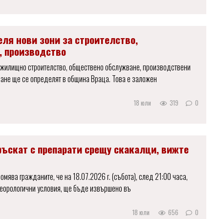
еля нови зони за строителство,
, производство
о жилищно строителство, обществено обслужване, производствени
ане ще се определят в община Враца. Това е заложен
18 юли
319
0
ръскат с препарати срещу скакалци, вижте
мява гражданите, че на 18.07.2026 г. (събота), след 21:00 часа,
еорологични условия, ще бъде извършено въ
18 юли
656
0