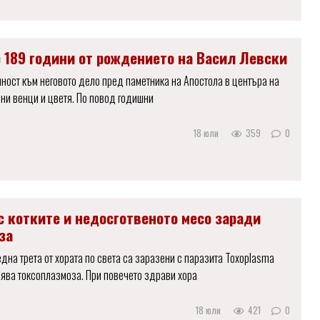
 189 години от рождението на Васил Левски
лност към неговото дело пред паметника на Апостола в центъра на
ни венци и цветя. По повод годишни
18 юли
359
0
с котките и недосготвеното месо заради
за
една трета от хората по света са заразени с паразита Toxoplasma
инява токсоплазмоза. При повечето здрави хора
18 юли
421
0