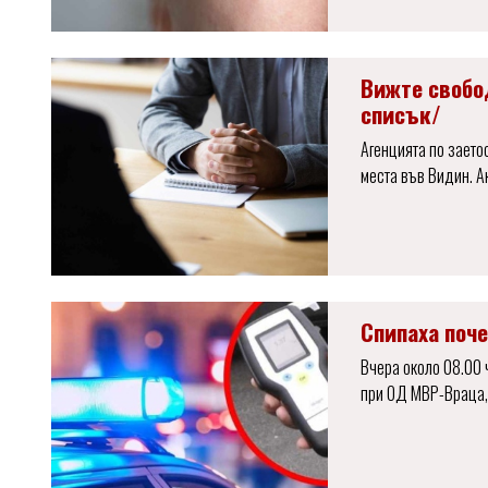
Вижте свобо
списък/
Агенцията по заето
места във Видин. А
Спипаха поч
Вчера около 08.00 
при ОД МВР-Враца,