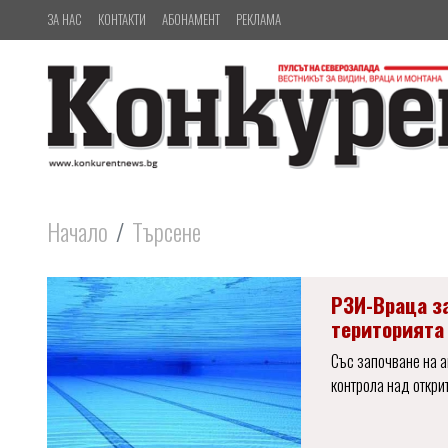
ЗА НАС
КОНТАКТИ
АБОНАМЕНТ
РЕКЛАМА
Начало
Търсене
РЗИ-Враца з
територията
Със започване на а
контрола над откри