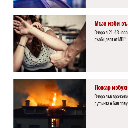
Мъж изби зъб
Вчера в 21, 48 часа
съобщават от МВР. 
Пожар избух
Вчера във врачанск
сутринта е бил полу