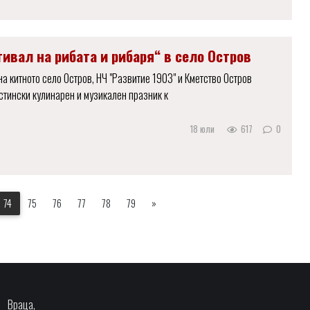
ивал на рибата и рибаря“ в село Остров
на китното село Остров, НЧ "Развитие 1903" и Кметство Остров
стински кулинарен и музикален празник к
18 юли
617
0
74
75
76
77
78
79
»
Враца,