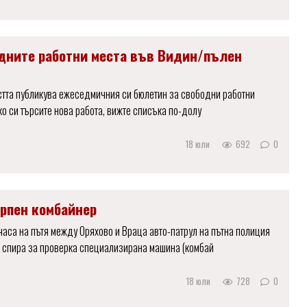
дните работни места във Видин/пълен
стта публикува ежеседмичния си бюлетин за свободни работни
ко си търсите нова работа, вижте списъка по-долу
18 юли
692
0
ерпен комбайнер
часа на пътя между Оряхово и Враца авто-патрул на пътна полиция
 спира за проверка специализирана машина (комбай
18 юли
728
0