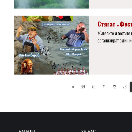
Стягат „Фест
Жителите и гостите 
организират един и
«
69
70
71
72
73
НАЧАЛО
ЗА НАС