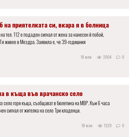
 на приятелката си, вкара я в болница
 на тел. 112 е подаден сигнал от жена за нанесен й побой,
Тя живее в Мездра. Заявила е, че 39-годишния
18 юли
2004
0
на в къща във врачанско село
о село горя къща, съобщават в бюлетина на МВР. Към 6 часа
чен сигнал от жителка на село Три кладенци.
18 юли
1329
0