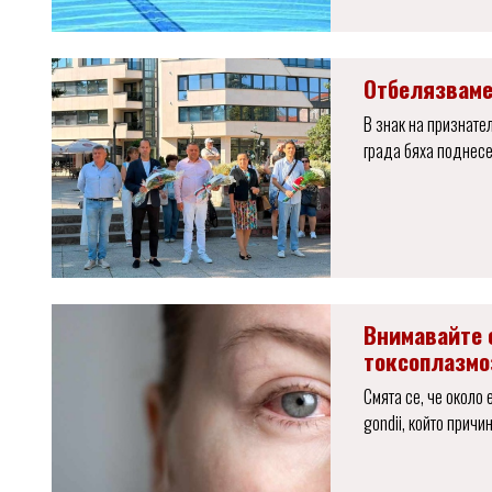
Отбелязваме
В знак на признате
града бяха поднесе
Внимавайте 
токсоплазмо
Смята се, че около 
gondii, който прич