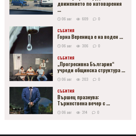
движението по натоварения
...
06 авг
609
0
СЪБИТИЯ
Горна Вереница е на воден ...
06 авг
306
0
СЪБИТИЯ
„Прогресивна България“
учреди общинска структура ...
06 авг
203
0
СЪБИТИЯ
Вършец празнува:
Тържествена вечер с ...
06 авг
314
0