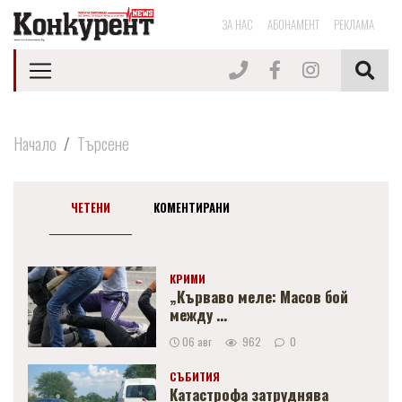
ЗА НАС
АБОНАМЕНТ
РЕКЛАМА
Начало
Търсене
ЧЕТЕНИ
КОМЕНТИРАНИ
КРИМИ
„Кърваво меле: Масов бой
между ...
06 авг
962
0
СЪБИТИЯ
Катастрофа затруднява