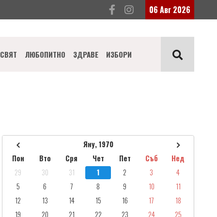
06 Авг 2026
СВЯТ
ЛЮБОПИТНО
ЗДРАВЕ
ИЗБОРИ
Яну, 1970
Пон
Вто
Сря
Чет
Пет
Съб
Нед
29
30
31
1
2
3
4
5
6
7
8
9
10
11
12
13
14
15
16
17
18
19
20
21
22
23
24
25