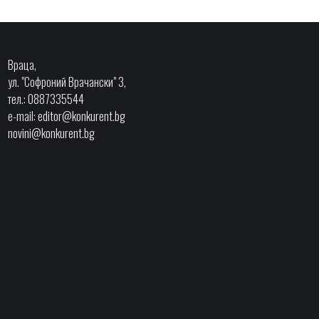
Враца,
ул. "Софроний Врачански" 3,
тел.: 0887335544
e-mail:
editor@konkurent.bg
novini@konkurent.bg