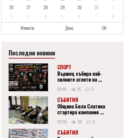
26
27
28
29
30
31
1
2
3
4
5
6
7
8
Изчисти
Днес
OK
Последни новини
СПОРТ
Вършец събира най-
силните атлети на ...
09:45
15
0
СЪБИТИЯ
Община Бяла Слатина
стартира кампания ...
09:30
30
0
СЪБИТИЯ