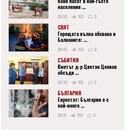
Коне пасат в най-гъсто
населения ...
09:00
163
0
СВЯТ
Горещата вълна обхвана и
Балканите: ...
08:45
159
0
СЪБИТИЯ
Кметът д-р Цветан Ценков
обсъди ...
08:30
155
0
БЪЛГАРИЯ
Евростат: България е с
най-много ...
08:15
150
0