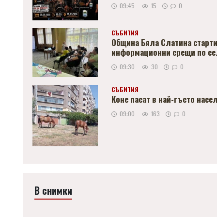
09:45
15
0
СЪБИТИЯ
Община Бяла Слатина старти
информационни срещи по се
09:30
30
0
СЪБИТИЯ
Коне пасат в най-гъсто насе
09:00
163
0
В снимки