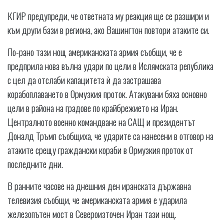
КГИР предупреди, че ответната му реакция ще се разшири и
към други бази в региона, ако Вашингтон повтори атаките си.
По-рано тази нощ американската армия съобщи, че е
предприла нова вълна удари по цели в Ислямската република
с цел да отслаби капацитета ѝ да застрашава
корабоплаването в Ормузкия проток. Атакувани бяха основно
цели в района на градове по крайбрежието на Иран.
Централното военно командване на САЩ и президентът
Доналд Тръмп съобщиха, че ударите са нанесени в отговор на
атаките срещу граждански кораби в Ормузкия проток от
последните дни.
В ранните часове на днешния ден иранската държавна
телевизия съобщи, че американската армия е ударила
железопътен мост в Североизточен Иран тази нощ.