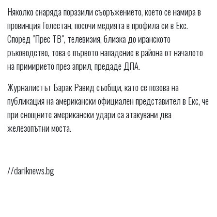
Няколко снаряда поразили съоръжението, което се намира в
провинция Голестан, посочи медията в профила си в Екс.
Според "Прес ТВ", телевизия, близка до иранското
ръководство, това е първото нападение в района от началото
на примирието през април, предаде ДПА.
Журналистът Барак Равид съобщи, като се позова на
публикация на американски официален представител в Екс, че
при снощните американски удари са атакувани два
железопътни моста.
//dariknews.bg