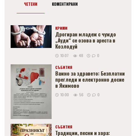
ЧЕТЕНИ
КОМЕНТИРАНИ
КРИМИ
Дрогиран младеж с чуждо
„Ауди“ се озова в ареста в
Козлодуй
10:07
48
0
СЪБИТИЯ
Важно за здравето: Безплатни
прегледи и електронно досие
в Якимово
10:00
56
0
СЪБИТИЯ
Традиции, песни и хора: