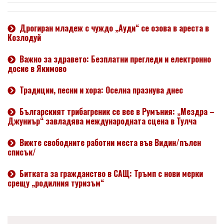
Дрогиран младеж с чуждо „Ауди“ се озова в ареста в
Козлодуй
Важно за здравето: Безплатни прегледи и електронно
досие в Якимово
Традиции, песни и хора: Оселна празнува днес
Българският трибагреник се вее в Румъния: „Мездра –
Джуниър“ завладява международната сцена в Тулча
Вижте свободните работни места във Видин/пълен
списък/
Битката за гражданство в САЩ: Тръмп с нови мерки
срещу „родилния туризъм“