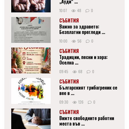
„Ауди“ ...
10:07
48
0
СЪБИТИЯ
Важно за здравето:
Безплатни прегледи ...
10:00
56
0
СЪБИТИЯ
Традиции, песни и хора:
Оселна ...
09:45
68
0
СЪБИТИЯ
Българският трибагреник се
вее в ...
09:30
126
0
СЪБИТИЯ
Вижте свободните работни
места във ...