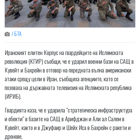
/ БТА
Иранският елитен Корпус на гвардейците на Ислямската
революция (КГИР) съобщи, че е ударил военни бази на САЩ в
Кувейт и Бахрейн в отговор на поредната вълна американски
атаки срещу цели в Иран, съобщиха агенциите, като се
позоваха на държавната телевизия на Ислямската република
(ИРИБ).
Гвардията каза, че е ударила "стратегическа инфраструктура
и обекти" в базите на САЩ в Арифджан и Али ал Салем в
Кувейт, както и в Джуфаир и Шейх Иса в Бахрейн с ракети и
дронове.