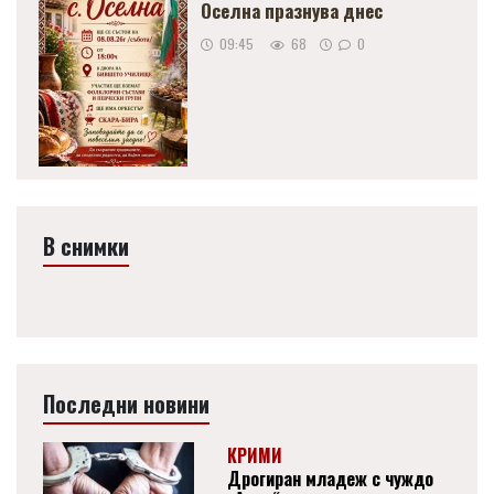
Оселна празнува днес
09:45
68
0
В снимки
Последни новини
КРИМИ
Дрогиран младеж с чуждо