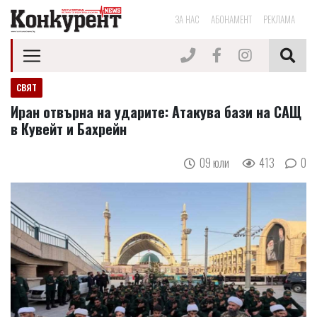
ЗА НАС
АБОНАМЕНТ
РЕКЛАМА
СВЯТ
Иран отвърна на ударите: Атакува бази на САЩ
в Кувейт и Бахрейн
09 юли
413
0