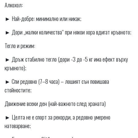
Алкохол:
► Най-добре: минимално или никак;
► Дори „малки количества“ при някои хора вдигат кръвното;
Тегло и режим:
► Дръж стабилно тегло (дори -3 до -5 кг има ефект върху
кръвното);
► Спи редовно (7–8 часа) – лошият сън повишава
стойностите;
Движение всеки ден (най-важното след храната)
► Целта не е спорт за рекорди, а редовно умерено
натоварване;