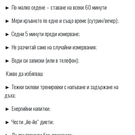
► По-малко седене – ставане на всеки 60 минути
► Мери кръвното по едно и също време (сутрин/вечер);
► Седни 5 минути преди измерване;
► Не разчитай само на случайни измервания;
► Води си записки (или в телефон);
Какво да избягваш
► Тежки силови тренировки с напъване и задържане на
дъха;
► Енергийни напитки;
► Чести „йо-йо“ диети;
► Дълги периоди без движение;