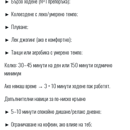
► Бързо ходене (№1 препоръка);
► Колоездене с леко/умерено темпо;
► Плуване;
► Лек джогинг (ако е комфортно);
► Танци или аеробика с умерено темпо;
Колко: 30–45 минути на ден или 150 минути седмично
минимум
Ако нямаш време → 3 × 10 минути ходене пак работят.
Допълнителни навици за по-ниско кръвно
► 5–10 минути спокойно дишане/релакс дневно;
► Ограничаване на кофеин, ако влияе на теб;