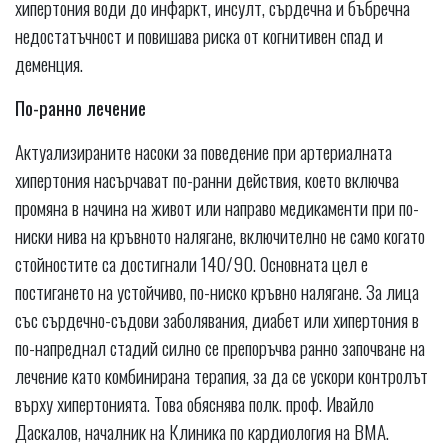
хипертония води до инфаркт, инсулт, сърдечна и бъбречна
недостатъчност и повишава риска от когнитивен спад и
деменция.
По-ранно лечение
Актуализираните насоки за поведение при артериалната
хипертония насърчават по-ранни действия, което включва
промяна в начина на живот или направо медикаменти при по-
ниски нива на кръвното налягане, включително не само когато
стойностите са достигнали 140/90. Основната цел е
постигането на устойчиво, по-ниско кръвно налягане. За лица
със сърдечно-съдови заболявания, диабет или хипертония в
по-напреднал стадий силно се препоръчва ранно започване на
лечение като комбинирана терапия, за да се ускори контролът
върху хипертонията. Това обяснява полк. проф. Ивайло
Даскалов, началник на Клиника по кардиология на ВМА.