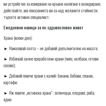
ви устройство за измерване на кръвно налягане е валидирано;
действайте, ако показанията ви са над желаните стойности;
търсете активно специалист.
Ежедневни навици за по-здравословен живот
Храна (всеки ден):
► Намалявай солта – не добавяй допълнително на масата;
► Избягвай силно преработени храни (чипс, колбаси, готови
сосове);
► Добавяй повече храни с калий: банани, бобови, спанак,
картофи;
► Яж повече „истинска храна“: зеленчуци, плодове, риба,
ядки;