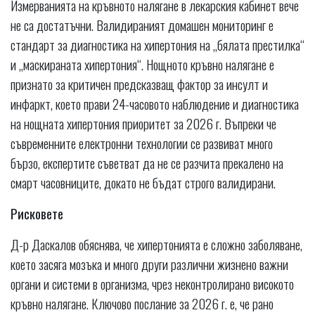
Измерванията на кръвното налягане в лекарския кабинет вече
не са достатъчни. Валидираният домашен мониторинг е
стандарт за диагностика на хипертония на „бялата престилка“
и „маскираната хипертония“. Нощното кръвно налягане е
признато за критичен предсказващ фактор за инсулт и
инфаркт, което прави 24-часовото наблюдение и диагностика
на нощната хипертония приоритет за 2026 г. Въпреки че
съвременните електронни технологии се развиват много
бързо, експертите съветват да не се разчита прекалено на
смарт часовниците, докато не бъдат строго валидирани.
Рисковете
Д-р Даскалов обяснява, че хипертонията е сложно заболяване,
което засяга мозъка и много други различни жизнено важни
органи и системи в организма, чрез неконтролирано високото
кръвно налягане. Ключово послание за 2026 г. е, че рано