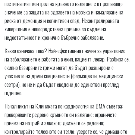
постигнатият контрол на кръвното налягане е от решаващо
значение за защита на здравето на мозъка и намаляване на
риска от деменция и когнитивен спад. Неконтролираната
хипертония е непосредствена причина за сърдечна
недостатъчност и хронично бъбречно заболяване.
Какво означава това? Най-ефективният начин за управление
на заболяването е работата в екип, пациент-лекар. Разбира се,
екипно базираните грижи могат да бъдат разширени с
участието на други специалисти (фармацевти, медицински
сестри), но не и да бъдат сведени до единствен преглед
годишно.
Началникът на Клиниката по кардиология на ВМА съветва:
проверявайте редовно кръвното си налягане; ограничете
приема на натрий и алкохол; движете се редовно;
контролирайте телесното си тегло; уверете се, че домашното