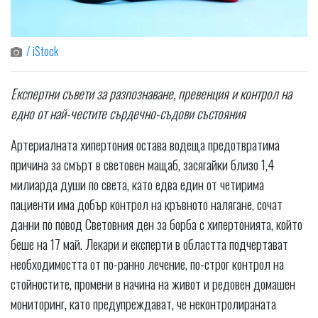
/ iStock
Експертни съвети за разпознаване, превенция и контрол на
едно от най-честите сърдечно-съдови състояния
Артериалната хипертония остава водеща предотвратима
причина за смърт в световен мащаб, засягайки близо 1,4
милиарда души по света, като едва един от четирима
пациенти има добър контрол на кръвното налягане, сочат
данни по повод Световния ден за борба с хипертонията, който
беше на 17 май. Лекари и експерти в областта подчертават
необходимостта от по-ранно лечение, по-строг контрол на
стойностите, промени в начина на живот и редовен домашен
мониторинг, като предупреждават, че неконтролираната