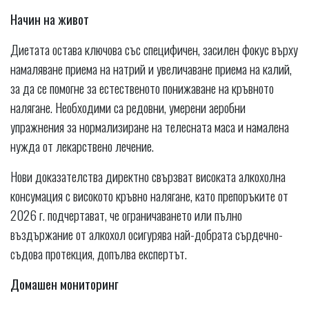
Начин на живот
Диетата остава ключова със специфичен, засилен фокус върху
намаляване приема на натрий и увеличаване приема на калий,
за да се помогне за естественото понижаване на кръвното
налягане. Необходими са редовни, умерени аеробни
упражнения за нормализиране на телесната маса и намалена
нужда от лекарствено лечение.
Нови доказателства директно свързват високата алкохолна
консумация с високото кръвно налягане, като препоръките от
2026 г. подчертават, че ограничаването или пълно
въздържание от алкохол осигурява най-добрата сърдечно-
съдова протекция, допълва експертът.
Домашен мониторинг