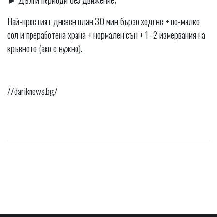
Най-простият дневен план 30 мин бързо ходене + по-малко
сол и преработена храна + нормален сън + 1–2 измервания на
кръвното (ако е нужно).
//dariknews.bg/