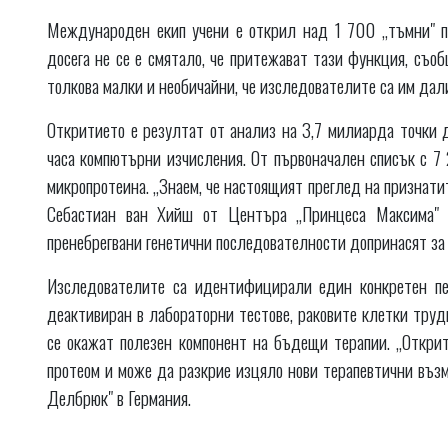
Международен екип учени е открил над 1 700 „тъмни" пр
досега не се е смятало, че притежават тази функция, съоб
толкова малки и необичайни, че изследователите са им дал
Откритието е резултат от анализ на 3,7 милиарда точки
часа компютърни изчисления. От първоначален списък с 
микропротеина. „Знаем, че настоящият преглед на признати
Себастиан ван Хийш от Центъра „Принцеса Максима" в
пренебрегвани генетични последователности допринасят за
Изследователите са идентифицирали един конкретен пеп
деактивиран в лабораторни тестове, раковите клетки трудн
се окажат полезен компонент на бъдещи терапии. „Откри
протеом и може да разкрие изцяло нови терапевтични въз
Делбрюк" в Германия.