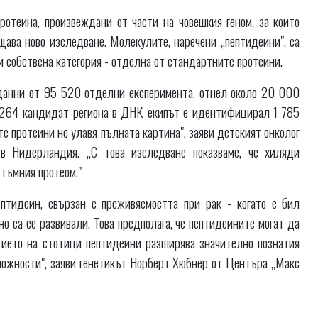
отеина, произвеждани от части на човешкия геном, за които
щава ново изследване. Молекулите, наречени „пептидеини", са
и собствена категория - отделна от стандартните протеини.
 данни от 95 520 отделни експеримента, отнел около 20 000
7 264 кандидат-региона в ДНК екипът е идентифицирал 1 785
те протеини не улавя пълната картина", заяви детският онколог
 Нидерландия. „С това изследване показваме, че хиляди
 тъмния протеом."
тидеин, свързан с преживяемостта при рак - когато е бил
о са се развивали. Това предполага, че пептидеините могат да
тието на стотици пептидеини разширява значително познатия
можности", заяви генетикът Норберт Хюбнер от Центъра „Макс