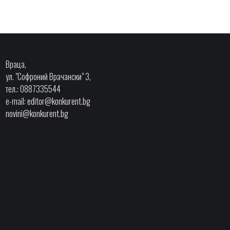
Враца,
ул. "Софроний Врачански" 3,
тел.: 0887335544
e-mail:
editor@konkurent.bg
novini@konkurent.bg