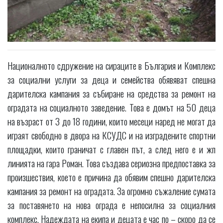
Националното сдружение на сираците в България и Комплекс
за социални услуги за деца и семейства обявяват спешна
дарителска кампания за събиране на средства за ремонт на
оградата на социалното заведение. Това е домът на 50 деца
на възраст от 3 до 18 години, които месеци наред не могат да
играят свободно в двора на КСУДС и на изградените спортни
площадки, които граничат с главен път, а след него е и жп
линията на гара Роман. Това създава сериозна предпоставка за
произшествия, което е причина да обявим спешно дарителска
кампания за ремонт на оградата. За огромно съжаление сумата
за поставянето на нова ограда е непосилна за социалния
комплекс. Надеждата на екипа и децата е час по – скоро да се