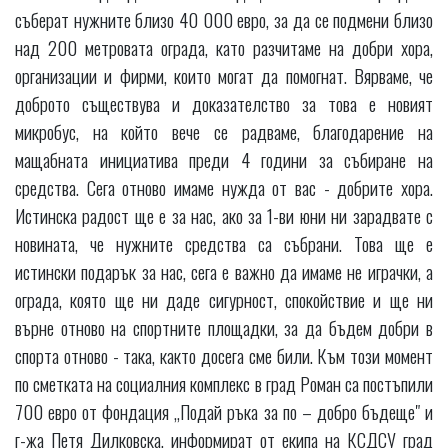
съберат нужните близо 40 000 евро, за да се подмени близо
над 200 метровата ограда, като разчитаме на добри хора,
организации и фирми, които могат да помогнат. Вярваме, че
доброто съществува и доказателство за това е новият
микробус, на който вече се радваме, благодарение на
мащабната инициатива преди 4 години за събиране на
средства. Сега отново имаме нужда от вас - добрите хора.
Истинска радост ще е за нас, ако за 1-ви юни ни зарадвате с
новината, че нужните средства са събрани. Това ще е
истински подарък за нас, сега е важно да имаме не играчки, а
ограда, която ще ни даде сигурност, спокойствие и ще ни
върне отново на спортните площадки, за да бъдем добри в
спорта отново - така, както досега сме били. Към този момент
по сметката на социалния комплекс в град Роман са постъпили
700 евро от фондация „Подай ръка за по – добро бъдеще" и
г-жа Петя Дилковска, информират от екипа на КСДСУ град