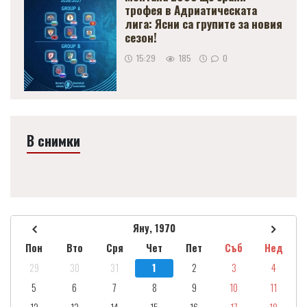
трофея в Адриатическата
лига: Ясни са групите за новия
сезон!
15:29
185
0
В снимки
Яну, 1970
Пон
Вто
Сря
Чет
Пет
Съб
Нед
29
30
31
1
2
3
4
5
6
7
8
9
10
11