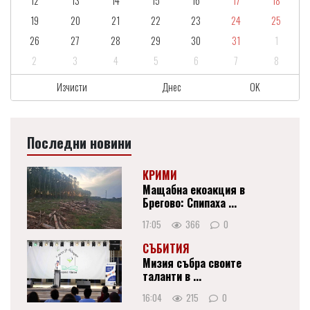
12
13
14
15
16
17
18
19
20
21
22
23
24
25
26
27
28
29
30
31
1
2
3
4
5
6
7
8
Изчисти
Днес
OK
Последни новини
КРИМИ
Мащабна екоакция в
Брегово: Спипаха ...
17:05
366
0
СЪБИТИЯ
Мизия събра своите
таланти в ...
16:04
215
0