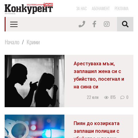
ЗА НАС
АБОНАМЕНТ
РЕКЛАМА
Начало
Крими
Арестуваха мъж,
заплашил жена си с
убийство, посегнал и
на сина си
22 юли
815
0
Пиян до козирката
заплаши полицаи с