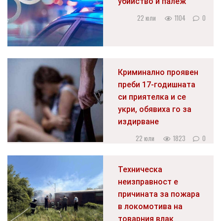
убийство и палеж
22 юли
1104
0
Криминално проявен
преби 17-годишната
си приятелка и се
укри, обявиха го за
издирване
22 юли
1823
0
Техническа
неизправност е
причината за пожара
в локомотива на
товарния влак