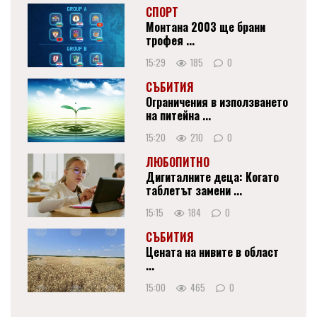
СПОРТ
Монтана 2003 ще брани
трофея ...
15:29
185
0
СЪБИТИЯ
Ограничения в използването
на питейна ...
15:20
210
0
ЛЮБОПИТНО
Дигиталните деца: Когато
таблетът замени ...
15:15
184
0
СЪБИТИЯ
Цената на нивите в област
...
15:00
465
0