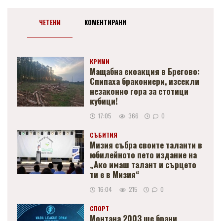
ЧЕТЕНИ
КОМЕНТИРАНИ
КРИМИ
Мащабна екоакция в Брегово:
Спипаха бракониери, изсекли
незаконно гора за стотици
кубици!
17:05
366
0
СЪБИТИЯ
Мизия събра своите таланти в
юбилейното пето издание на
„Ако имаш талант и сърцето
ти е в Мизия“
16:04
215
0
СПОРТ
Монтана 2003 ще брани