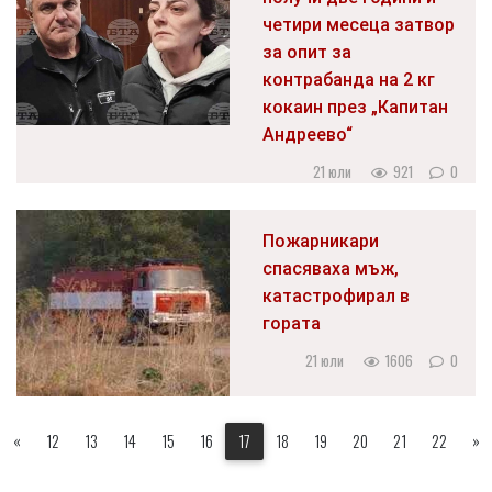
четири месеца затвор
за опит за
контрабанда на 2 кг
кокаин през „Капитан
Андреево“
21 юли
921
0
Пожарникари
спасяваха мъж,
катастрофирал в
гората
21 юли
1606
0
«
12
13
14
15
16
17
18
19
20
21
22
»