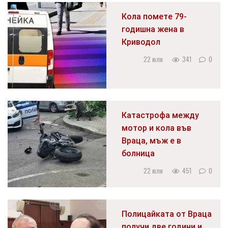
Кола помете 79-
годишна жена в
Криводол
22 юли
341
0
Катастрофа между
мотор и кола във
Враца, мъж е в
болница
22 юли
451
0
Полицайката от Враца
получи две години и