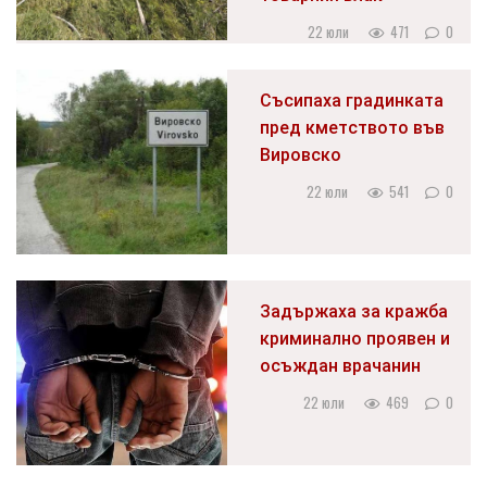
22 юли
471
0
Съсипаха градинката
пред кметството във
Вировско
22 юли
541
0
Задържаха за кражба
криминално проявен и
осъждан врачанин
22 юли
469
0