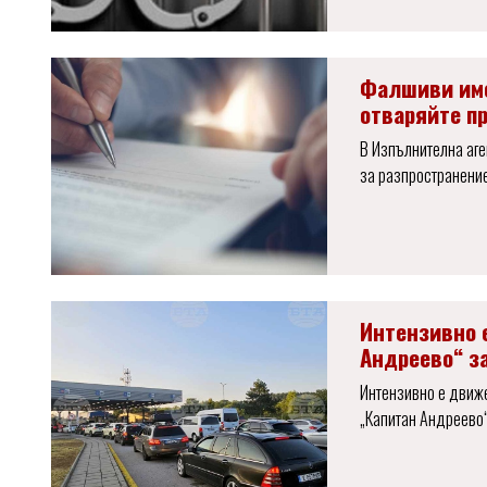
Фалшиви име
отваряйте п
В Изпълнителна аге
за разпространение
Интензивно 
Андреево“ з
Интензивно е движе
„Капитан Андреево“