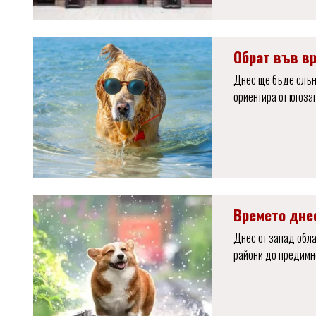
Обрат във в
Днес ще бъде слънч
ориентира от югоза
Времето дне
Днес от запад обла
райони до предимно