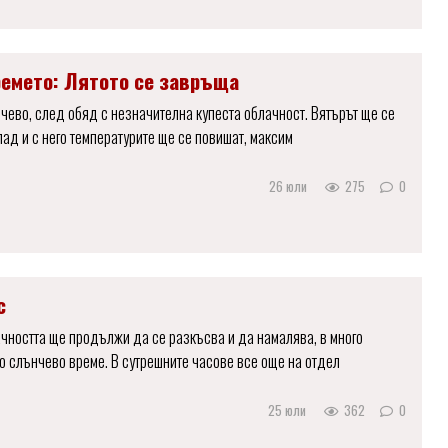
ремето: Лятото се завръща
ево, след обяд с незначителна купеста облачност. Вятърът ще се
пад и с него температурите ще се повишат, максим
26 юли
275
0
с
чността ще продължи да се разкъсва и да намалява, в много
 слънчево време. В сутрешните часове все още на отдел
25 юли
362
0