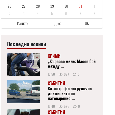
26
27
28
29
30
31
1
2
3
4
5
6
7
8
Изчисти
Днес
OK
Последни новини
КРИМИ
„Кърваво меле: Масов бой
между ...
16:50
927
0
СЪБИТИЯ
Катастрофа затруднява
движението по
натоварения ...
16:40
595
0
СЪБИТИЯ