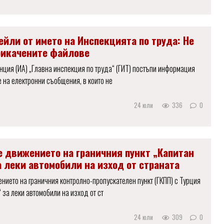
йли от името на Инспекцията по труда: Не
рикачените файлове
нция (ИА) „Главна инспекция по труда“ (ГИТ) постъпи информация
 на електронни съобщения, в които не
24 юли
336
0
е движението на граничния пункт „Капитан
а леки автомобили на изход от страната
нието на граничния контролно-пропускателен пункт (ГКПП) с Турция
 за леки автомобили на изход от ст
24 юли
309
0