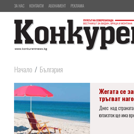
ЗА НАС
КОНТАКТИ
АБОНАМЕНТ
РЕКЛАМА
Начало
България
Жегата се з
тръгват наго
Днес над страната
югоизток ще има вр