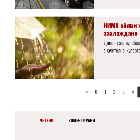
НИМХ обяви ж
захлаждане
Днес от запад обла
значителна, купест
«
0
1
2
3
4
ЧЕТЕНИ
КОМЕНТИРАНИ