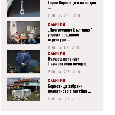
Горна Вереница е на воден
...
16:30
286
0
СЪБИТИЯ
„Прогресивна България“
учреди общинска
структура ...
16:20
178
0
СЪБИТИЯ
Вършец празнува:
Тържествена вечер с ...
16:00
293
0
СЪБИТИЯ
Берковица забрани
поливането с питейна ...
15:45
337
0