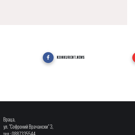
KONKURENT.NEWS
Враца,
ул. "Софроний Врачански" 3,
тел.: 0887335544