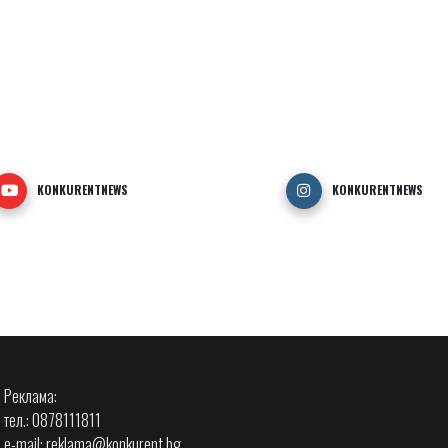
KONKURENTNEWS
KONKURENTNEWS
Реклама:
тел.: 0878111811
e-mail:
reklama@konkurent.bg