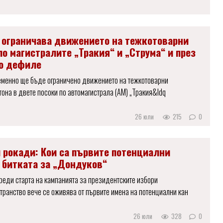
 ограничава движението на тежкотоварни
о магистралите „Тракия“ и „Струма“ и през
о дефиле
менно ще бъде ограничено движението на тежкотоварни
тона в двете посоки по автомагистрала (АМ) „Тракия&ldq
26 юли
215
0
 рокади: Кои са първите потенциални
 битката за „Дондуков“
реди старта на кампанията за президентските избори
транство вече се оживява от първите имена на потенциални кан
26 юли
328
0