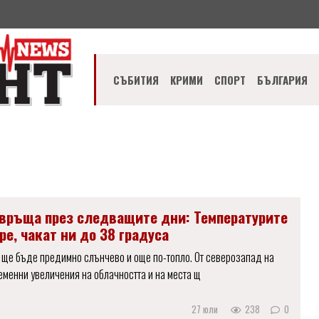
СЪБИТИЯ
КРИМИ
СПОРТ
БЪЛГАРИЯ
авръща през следващите дни: Температурите
ре, чакат ни до 38 градуса
 ще бъде предимно слънчево и още по-топло. От северозапад на
еменни увеличения на облачността и на места щ
27 юли
238
0