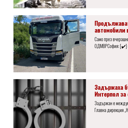
Продължават
автомобили 
Само през вчерашни
ОДМВРСофия: [✔️] 
Задържаха б
Интерпол за
Задържан е междун
Главна дирекция „