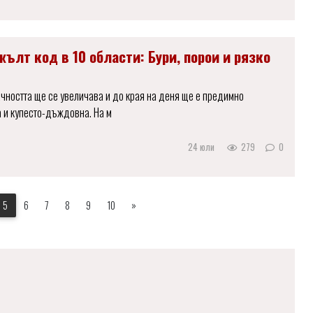
ълт код в 10 области: Бури, порои и рязко
чността ще се увеличава и до края на деня ще е предимно
а и купесто-дъждовна. На м
24 юли
279
0
5
6
7
8
9
10
»