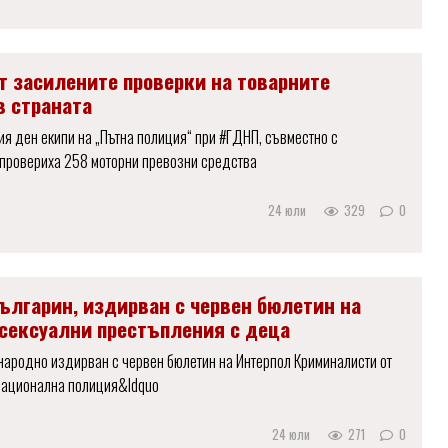
 засилените проверки на товарните
в страната
я ден екипи на „Пътна полиция“ при #ГДНП, съвместно с
провериха 258 моторни превозни средства
24 юли
329
0
ългарин, издирван с червен бюлетин на
 сексуални престъпления с деца
ародно издирван с червен бюлетин на Интерпол Криминалисти от
Национална полиция&ldquo
24 юли
271
0