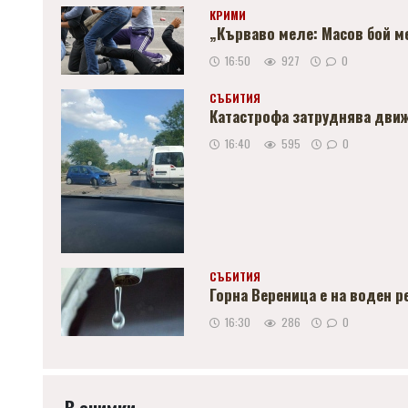
КРИМИ
„Кърваво меле: Масов бой м
16:50
927
0
СЪБИТИЯ
Катастрофа затруднява движ
16:40
595
0
СЪБИТИЯ
Горна Вереница е на воден 
16:30
286
0
В снимки