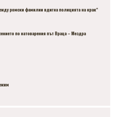
ежду ромски фамилии вдигна полицията на крак“
ението по натоварения път Враца – Мездра
режим