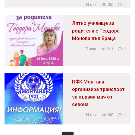
14 юли
351
0
Лятно училище за
родители с Теодора
Монова във Враца
14 юли
307
0
ПФК Монтана
организира транспорт
за първия мач от
сезона
14 юли
551
0