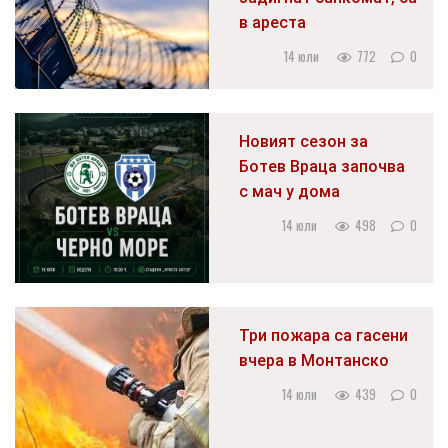
в ареста
14 юли
772
0
Новият сезон за
Ботев Враца започва
с мач у дома
14 юли
498
0
Три пожара са гасени
вчера в Монтанско
14 юли
439
0