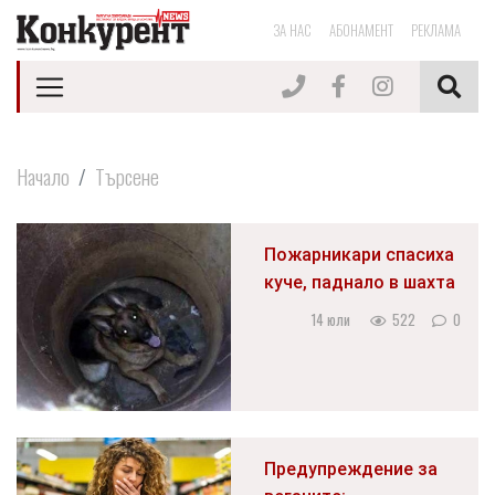
ЗА НАС
АБОНАМЕНТ
РЕКЛАМА
Начало
Търсене
Пожарникари спасиха
куче, паднало в шахта
14 юли
522
0
Предупреждение за