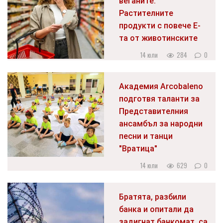
веганите:
Растителните
продукти с повече Е-
та от животинските
14 юли
284
0
Академия Arcobaleno
подготвя таланти за
Представителния
ансамбъл за народни
песни и танци
"Вратица"
14 юли
629
0
Братята, разбили
банка и опитали да
задигнат банкомат, са