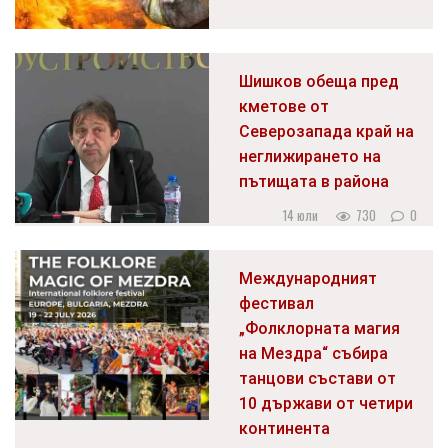
Шишков обеща пред
кметове от
Северозапада край на
неглижирането на
пътищата в района
14 юли
730
0
Международният
фестивал
„Фолклорната магия
на Мездра“ събира
танцови състави от
10 държави от четири
континента