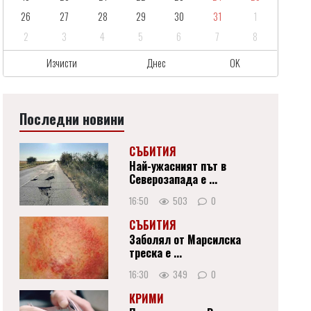
26
27
28
29
30
31
1
2
3
4
5
6
7
8
Изчисти
Днес
OK
Последни новини
СЪБИТИЯ
Най-ужасният път в
Северозапада е ...
16:50
503
0
СЪБИТИЯ
Заболял от Марсилска
треска е ...
16:30
349
0
КРИМИ