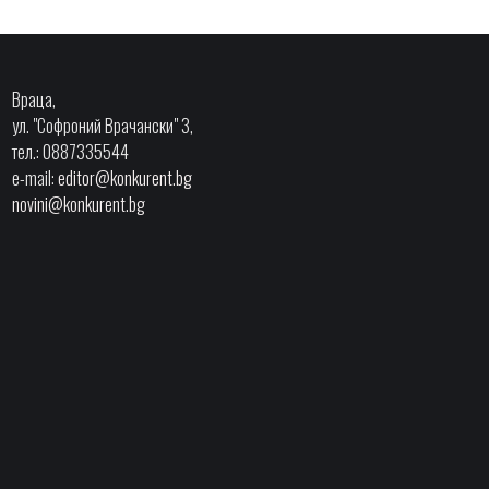
Враца,
ул. "Софроний Врачански" 3,
тел.: 0887335544
e-mail:
editor@konkurent.bg
novini@konkurent.bg