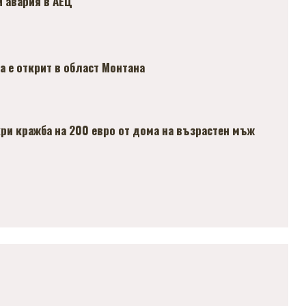
и авария в АЕЦ
а е открит в област Монтана
и кражба на 200 евро от дома на възрастен мъж