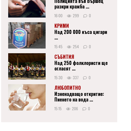
Полицията във Вършец
разкри кражба ...
16:00
299
0
КРИМИ
Над 200 000 къса цигари
...
15:45
254
0
СЪБИТИЯ
Над 250 фолклористи ще
огласят ...
15:30
337
0
ЛЮБОПИТНО
Изненадващо откритие:
Пиенето на вода ...
15:15
206
0