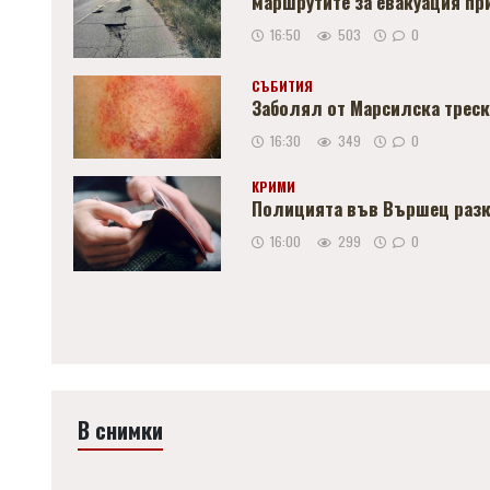
маршрутите за евакуация пр
16:50
503
0
СЪБИТИЯ
Заболял от Марсилска треск
16:30
349
0
КРИМИ
Полицията във Вършец разкр
16:00
299
0
В снимки