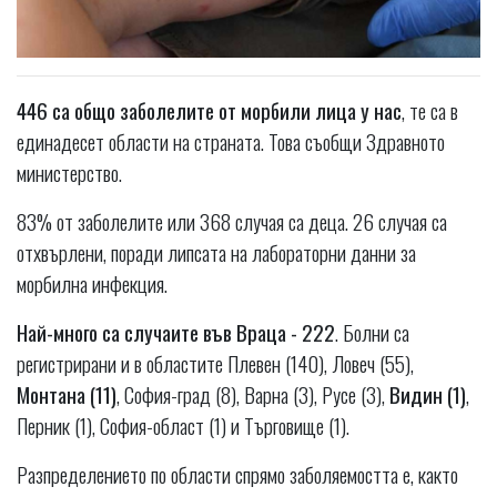
446 са общо заболелите от морбили лица у нас
, те са в
единадесет области на страната. Това съобщи Здравното
министерство.
83% от заболелите или 368 случая са деца. 26 случая са
отхвърлени, поради липсата на лабораторни данни за
морбилна инфекция.
Най-много са случаите във Враца - 222
. Болни са
регистрирани и в областите Плевен (140), Ловеч (55),
Монтана (11)
, София-град (8), Варна (3), Русе (3),
Видин (1)
,
Перник (1), София-област (1) и Търговище (1).
Разпределението по области спрямо заболяемостта е, както