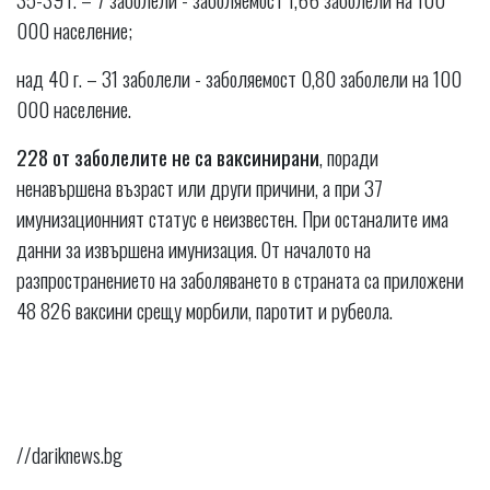
000 население;
над 40 г. – 31 заболели - заболяемост 0,80 заболели на 100
000 население.
228 от заболелите не са ваксинирани
, поради
ненавършена възраст или други причини, а при 37
имунизационният статус е неизвестен. При останалите има
данни за извършена имунизация. От началото на
разпространението на заболяването в страната са приложени
48 826 ваксини срещу морбили, паротит и рубеола.
//dariknews.bg