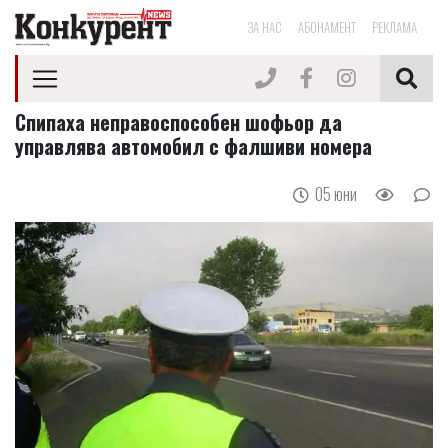
ЗА НАС
АБОНАМЕНТ
РЕКЛАМА
Спипаха неправоспособен шофьор да
управлява автомобил с фалшиви номера
05 юни