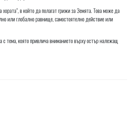
 хората", в който да полагат грижи за Земята. Това може да
ално или глобално равнище, самостоятелно действие или
а с тема, която привлича вниманието върху остър належащ