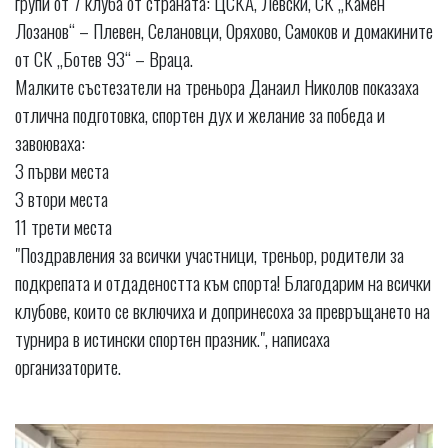
групи от 7 клуба от страната: ЦСКА, Левски, СК „Камен
Лозанов“ – Плевен, Селановци, Оряхово, Самоков и домакините
от СК „Ботев 93“ – Враца.
Малките състезатели на треньора Данаил Николов показаха
отлична подготовка, спортен дух и желание за победа и
завоюваха:
3 първи места
3 втори места
11 трети места
"Поздравления за всички участници, треньор, родители за
подкрепата и отдадеността към спорта! Благодарим на всички
клубове, които се включиха и допринесоха за превръщането на
турнира в истински спортен празник.", написаха
организаторите.