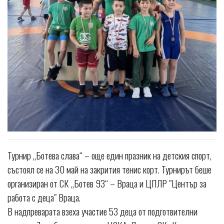
Турнир „Ботева слава“ – още един празник на детския спорт,
състоял се на 30 май на закрития тенис корт. Турнирът беше
организиран от СК „Ботев 93“ – Враца и ЦПЛР "Център за
работа с деца" Враца.
В надпреварата взеха участие 53 деца от подготвителни