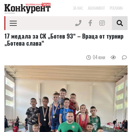
ЗА НАС
АБОНАМЕНТ
РЕКЛАМА
17 медала за СК „Ботев 93“ – Враца от турнир
„Ботева слава“
04 юни