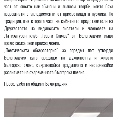
част от своите най-обичани и знакови творби, които бяха
посрещнати с аплодисменти от присъстващата публика. По
традиция, във втората част на събитието представители на
Дружеството на видинските писатели и членовете на
Литературен клуб „Георги Савчев“ от Белоградчик също
представиха свои произведения.
„Поетическата обсерватория“ за пореден път утвърди
Белоградчик като средище на духовността и живото
българско слово, съхранявайки традицията и насърчавайки
развитието на съвременната българска поезия.
Пресслужба на община Белоградчик