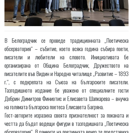
В Белоградчик се проведе традиционната „Поетическа
обсерватория“ – събитие, което всяка година събира поети,
писатели и любители на словото. Инициативата бе
организирана от Община Белоградчик, Дружеството на
писателите във Видин и Народно читалище „Развитие – 1893
г.“, с подкрепата на Съюза на българските писатели.
Тазгодишното издание бе уважено от специалните гости
Добрин Димитров Финиотис и Елисавета Шапкарева – внучка
на голямата българска поетеса Елисавета Багряна.
Гост-авторите изразиха своята признателност за поканата и
честта да бъдат водещи фигури в тазгодишната „Поетическа
обсерватория“. В рамките на поетичната вечер те представиха