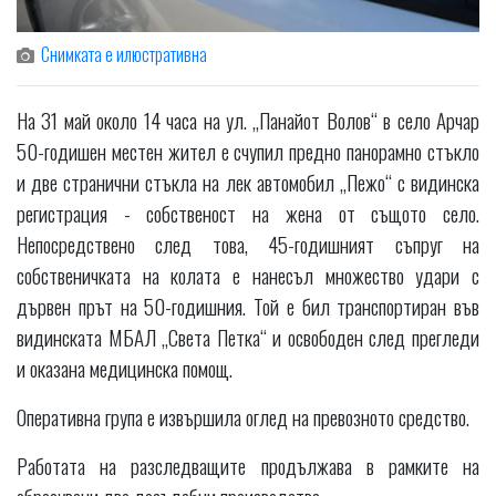
Снимката е илюстративна
На 31 май около 14 часа на ул. „Панайот Волов“ в село Арчар
50-годишен местен жител е счупил предно панорамно стъкло
и две странични стъкла на лек автомобил „Пежо“ с видинска
регистрация - собственост на жена от същото село.
Непосредствено след това, 45-годишният съпруг на
собственичката на колата е нанесъл множество удари с
дървен прът на 50-годишния. Той е бил транспортиран във
видинската МБАЛ „Света Петка“ и освободен след прегледи
и оказана медицинска помощ.
Оперативна група е извършила оглед на превозното средство.
Работата на разследващите продължава в рамките на
образувани две досъдебни производства.