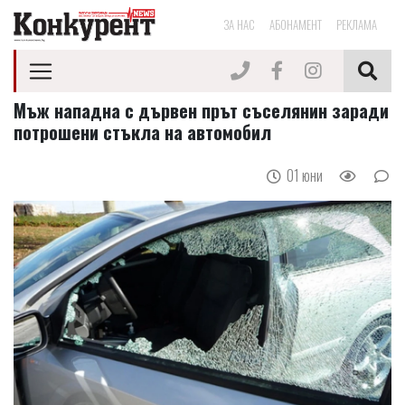
ЗА НАС
АБОНАМЕНТ
РЕКЛАМА
Мъж нападна с дървен прът съселянин заради
потрошени стъкла на автомобил
01 юни