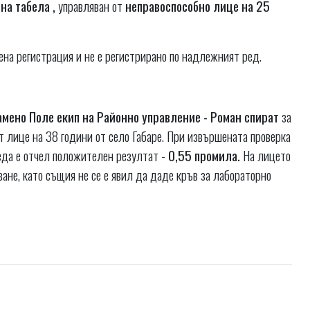
на табела ,
управляван от
неправоспособно лице на 25
ена регистрация и не е регистрирано по надлежният ред.
амено Поле екип на Районно управление - Роман спират
за
т лице на 38 години от село Габаре. При извършената проверка
реда е отчел положителен резултат -
0,55 промила.
На лицето
ане, като същия не се е явил да даде кръв за лабораторно