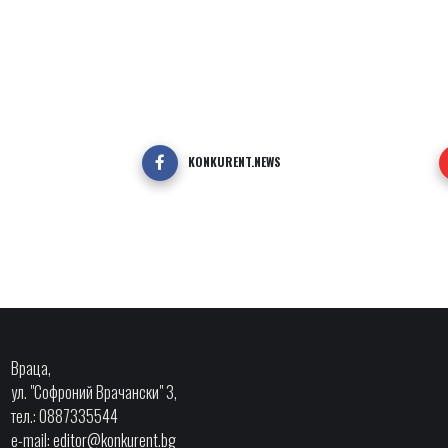
KONKURENT.NEWS
Враца,
ул. "Софроний Врачански" 3,
тел.: 0887335544
e-mail:
editor@konkurent.bg