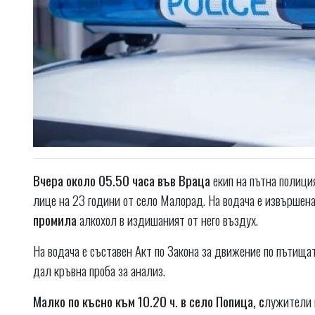
Вчера около 05.50 часа във Враца
екип на пътна полиция
лице на 23 години от село Малорад. На водача е извършена 
промила
алкохол в издишаният от него въздух.
На водача е съставен Акт по Закона за движение по пътища
дал кръвна проба за анализ.
Малко по късно към 10.20 ч. в село Попица, с
лужители 