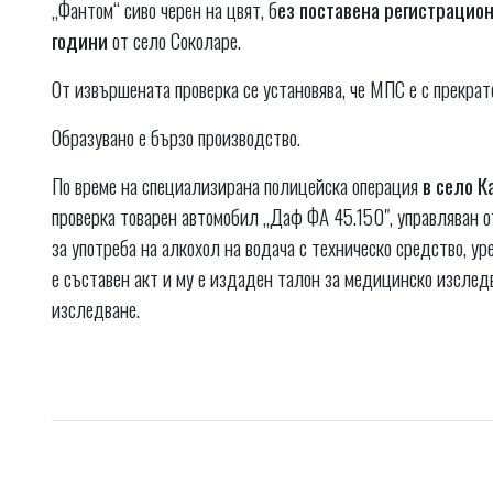
„Фантом“ сиво черен на цвят, б
ез поставена регистрацион
години
от село Соколаре.
От извършената проверка се установява, че МПС е с прекрат
Образувано е бързо производство.
По време на специализирана полицейска операция
в село К
проверка товарен автомобил „Даф ФА 45.150", управляван о
за употреба на алкохол на водача с техническо средство, у
е съставен акт и му е издаден талон за медицинско изследв
изследване.