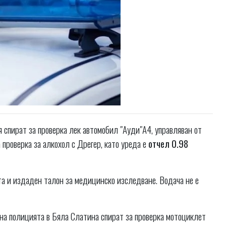
 спират за проверка лек автомобил "Ауди"А4, управляван от
проверка за алкохол с Дрегер, като уреда е
отчел 0.98
та и издаден талон за медицинско изследване. Водача не е
на полицията в Бяла Слатина спират за проверка мотоциклет