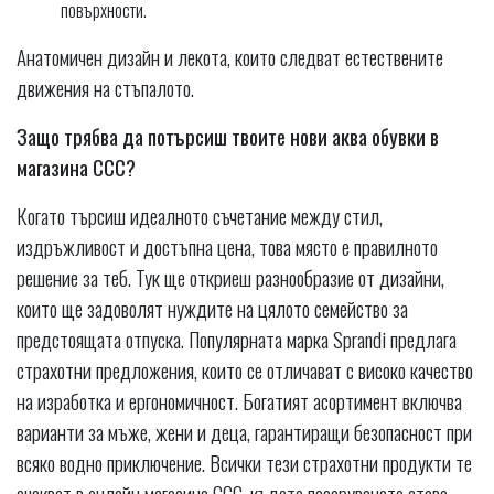
повърхности.
Анатомичен дизайн и лекота, които следват естествените
движения на стъпалото.
Защо трябва да потърсиш твоите нови аква обувки в
магазина CCC?
Когато търсиш идеалното съчетание между стил,
издръжливост и достъпна цена, това място е правилното
решение за теб. Тук ще откриеш разнообразие от дизайни,
които ще задоволят нуждите на цялото семейство за
предстоящата отпуска. Популярната марка Sprandi предлага
страхотни предложения, които се отличават с високо качество
на изработка и ергономичност. Богатият асортимент включва
варианти за мъже, жени и деца, гарантиращи безопасност при
всяко водно приключение. Всички тези страхотни продукти те
очакват в онлайн магазина CCC, където пазаруването става