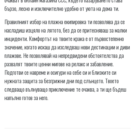
бързо, лесно и изключително удобно от уюта на дома ти.
Правилният избор на плажна екипировка ти позволява да се
насладиш изцяло на лятото, без да се притесняваш за малки
инциденти. Комфортът на твоите крака е от първостепенно
значение, когато искаш да изследваш нови дестинации и диви
плажове. Не позволявай на непредвидени обстоятелства да
развалят твоите ценни мигове на релакс и забавление.
Подготви се навреме и осигури на себе си и близките си
нужната защита за безгрижни дни под слънцето. Твоето
следващо вълнуващо приключение те очаква, а ти ще бъдеш
напълно готов за него.