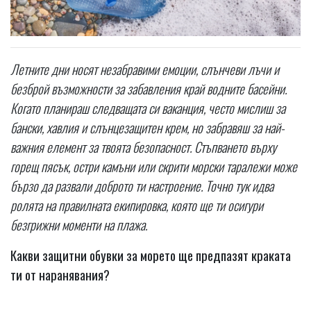
Летните дни носят незабравими емоции, слънчеви лъчи и
безброй възможности за забавления край водните басейни.
Когато планираш следващата си ваканция, често мислиш за
бански, хавлия и слънцезащитен крем, но забравяш за най-
важния елемент за твоята безопасност. Стъпването върху
горещ пясък, остри камъни или скрити морски таралежи може
бързо да развали доброто ти настроение. Точно тук идва
ролята на правилната екипировка, която ще ти осигури
безгрижни моменти на плажа.
Какви защитни обувки за морето ще предпазят краката
ти от наранявания?