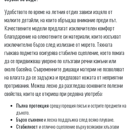
Удобството по време на летния отдих зависи изцяло от
малките детайли, на които обръщаш внимание преди път.
Качествените модели предлагат изключителен комфорт
благодарение на олекотените си материали, които изсъхват
изключително бързо след излизане от морето. Тяхната
гъвкава подметка осигурява стабилно сцепление, което помага
да се придвижваш уверено по хлъзгави речни камъни или
около басейна. Съвременните дишащи материи не позволяват
на влагата да се задържа и предпазват кожата от неприятни
протривания. Можеш лесно да разгледаш основните полезни
свойства, които ще откриеш при редовна употреба:
Пълна протекция
срещу горещия пясък и острите предмети на
дъното.
Бързо съхнене
и лесна поддръжка след всяко плуване.
Стабилност
и отлично сцепление върху всякакви хлъзгави