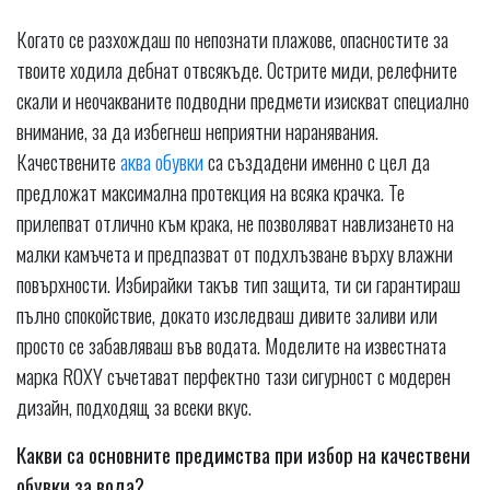
Когато се разхождаш по непознати плажове, опасностите за
твоите ходила дебнат отвсякъде. Острите миди, релефните
скали и неочакваните подводни предмети изискват специално
внимание, за да избегнеш неприятни наранявания.
Качествените
аква обувки
са създадени именно с цел да
предложат максимална протекция на всяка крачка. Те
прилепват отлично към крака, не позволяват навлизането на
малки камъчета и предпазват от подхлъзване върху влажни
повърхности. Избирайки такъв тип защита, ти си гарантираш
пълно спокойствие, докато изследваш дивите заливи или
просто се забавляваш във водата. Моделите на известната
марка ROXY съчетават перфектно тази сигурност с модерен
дизайн, подходящ за всеки вкус.
Какви са основните предимства при избор на качествени
обувки за вода?