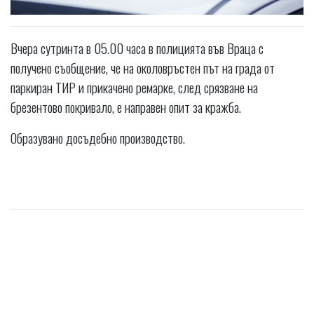
Вчера сутринта в 05.00 часа в полицията във Враца с
получено съобщение, че на околовръстен път на града от
паркиран ТИР и прикачено ремарке, след срязване на
брезентово покривало, е направен опит за кражба.
Образувано досъдебно производство.