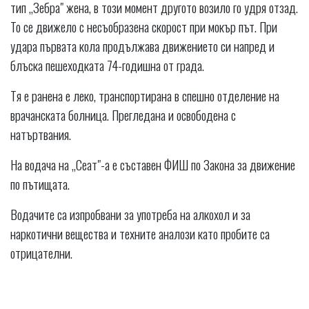
тип „Зебра" жена, в този момент другото возило го удря отзад.
То се движело с несъобразена скорост при мокър път. При
удара първата кола продължава движението си напред и
блъска пешеходката 74-годишна от града.
Тя е ранена е леко, транспортирана в спешно отделение на
врачанската болница. Прегледана и освободена с
натъртвания.
На водача на „Сеат"-а е съставен ФИШ по Закона за движение
по пътищата.
Водачите са изпробвани за употреба на алкохол и за
наркотични вещества и техните аналози като пробите са
отрицателни.