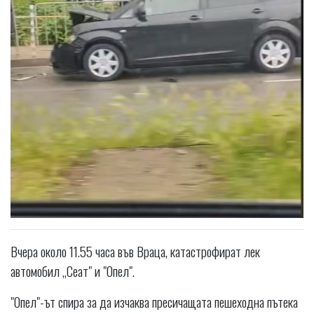
Вчера около 11.55 часа във Враца, катастрофират лек
автомобил „Сеат" и "Опел".
"Опел"-ът спира за да изчаква пресичащата пешеходна пътека