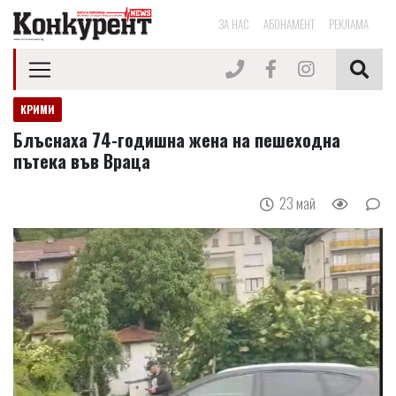
ЗА НАС
АБОНАМЕНТ
РЕКЛАМА
КРИМИ
Блъснаха 74-годишна жена на пешеходна
пътека във Враца
23 май