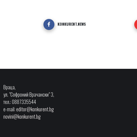
KONKURENT.NEWS
Враца,
ул. "Софроний Врачански" 3,
тел.: 0887335544
e-mail:
editor@konkurent.bg
novini@konkurent.bg