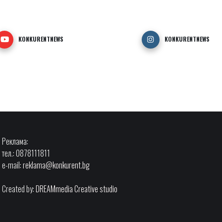
KONKURENTNEWS
KONKURENTNEWS
Реклама:
тел.: 0878111811
e-mail:
reklama@konkurent.bg
Created by:
DREAMmedia Creative studio