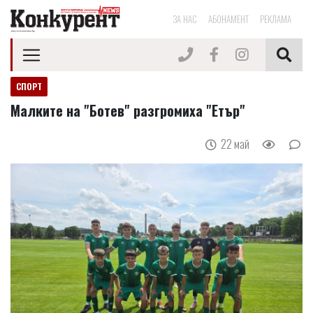
ЗА НАС
АБОНАМЕНТ
РЕКЛАМА
СПОРТ
Малките на "Ботев" разгромиха "Етър"
22 май