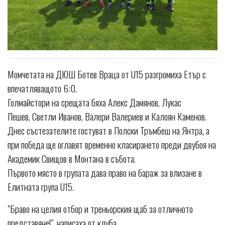
Момчетата на ДЮШ Ботев Враца от U15 разгромиха Етър с
впечатляващото 6:0.
Голмайстори на срещата бяха Алекс Дамянов, Лукас
Пешев, Светли Иванов, Валери Валериев и Калоян Каменов.
Днес състезателите гостуват в Полски Тръмбеш на Янтра, а
при победа ще оглавят временно класирането преди двубоя на
Академик Свищов в Монтана в събота.
Първото място в групата дава право на бараж за влизане в
Елитната група U15.
"Браво на целия отбор и треньорския щаб за отличното
представяне!", написаха от клуба.