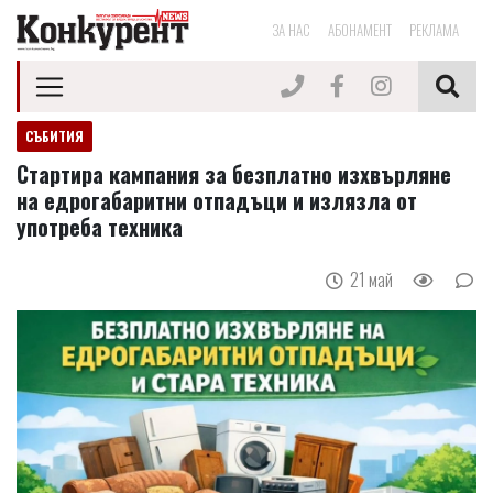
ЗА НАС
АБОНАМЕНТ
РЕКЛАМА
СЪБИТИЯ
Стартира кампания за безплатно изхвърляне
на едрогабаритни отпадъци и излязла от
употреба техника
21 май