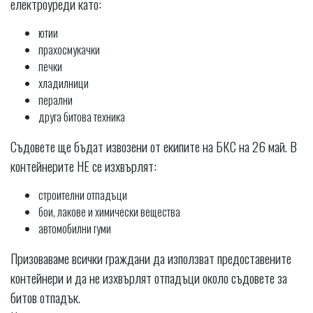
електроуреди като:
ютии
прахосмукачки
печки
хладилници
перални
друга битова техника
Съдовете ще бъдат извозени от екипите на БКС на 26 май. В
контейнерите НЕ се изхвърлят:
строителни отпадъци
бои, лакове и химически вещества
автомобилни гуми
Призоваваме всички граждани да използват предоставените
контейнери и да не изхвърлят отпадъци около съдовете за
битов отпадък.