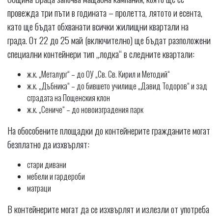
провежда три пъти в годината – пролетта, лятото и есента,
като ще бъдат обхванати всички жилищни квартали на
града. От 22 до 25 май (включително) ще бъдат разположени
специални контейнери тип „лодка“ в следните квартали:
ж.к. „Металург“ – до ОУ „Св. Св. Кирил и Методий“
ж.к. „Дъбника“ – до бившето училище „Давид Тодоров“ и зад
сградата на Пощенския клон
ж.к. „Сениче“ – до новоизградения парк
На обособените площадки до контейнерите гражданите могат
безплатно да изхвърлят:
стари дивани
мебели и гардероби
матраци
В контейнерите могат да се изхвърлят и излезли от употреба