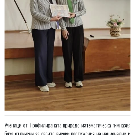
Ученици от Профилираната природо-математическа гимназия
бяха отличени за своите високи постижения на национални и