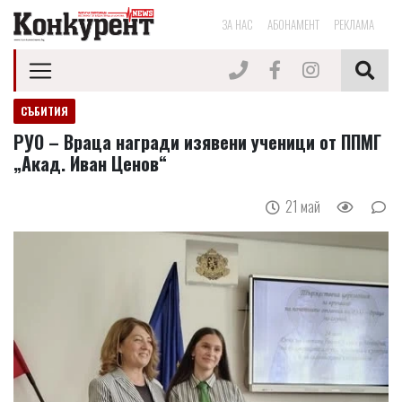
ЗА НАС
АБОНАМЕНТ
РЕКЛАМА
СЪБИТИЯ
РУО – Враца награди изявени ученици от ППМГ
„Акад. Иван Ценов“
21 май