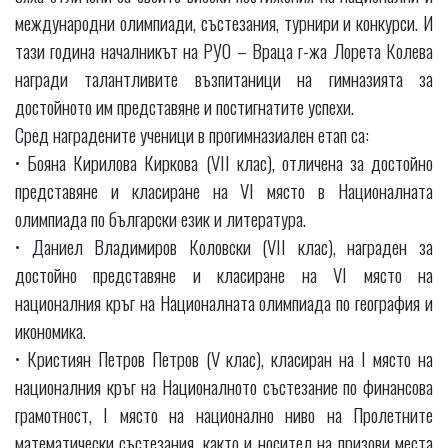
международни олимпиади, състезания, турнири и конкурси. И
тази година началникът на РУО – Враца г-жа Лорета Колева
награди талантливите възпитаници на гимназията за
достойното им представяне и постигнатите успехи.
Сред наградените ученици в прогимназиален етап са:
• Бояна Кирилова Киркова (VII клас), отличена за достойно
представяне и класиране на VI място в Националната
олимпиада по български език и литература.
• Даниел Владимиров Коловски (VII клас), награден за
достойно представяне и класиране на VI място на
националния кръг на Националната олимпиада по география и
икономика.
• Кристиян Петров Петров (V клас), класиран на I място на
националния кръг на Националното състезание по финансова
грамотност, I място на национално ниво на Пролетните
математически състезания, както и носител на призови места