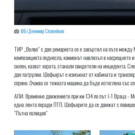
ФБ/Денимир Славейков
ТИР „Волво“ с две ремаркета се е завъртял на пътя между 
композицията поднесла, камионът навлязъл в насрещното и 
силен, казват хората, станали свидетели на инцидента. Сле
две патрулки. Шофьорът е измъкнат от кабината и транспор
спряно. Очаква се тежката машина да бъде изтеглена със с
АПИ: Временно движението при км 134 по път I-1 Враца - М
една лента поради ПТП. Шофьорите да се движат с повишен
"Пътна полиция"