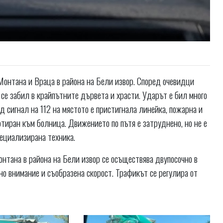
Монтана и Враца в района на Бели извор. Според очевидци
се забил в крайпътните дървета и храсти. Ударът е бил много
д сигнал на 112 на мястото е пристигнала линейка, пожарна и
тиран към болница. Движението по пътя е затруднено, но не е
пециализирана техника.
онтана в района на Бели извор се осъществява двупосочно в
о внимание и съобразена скорост. Трафикът се регулира от